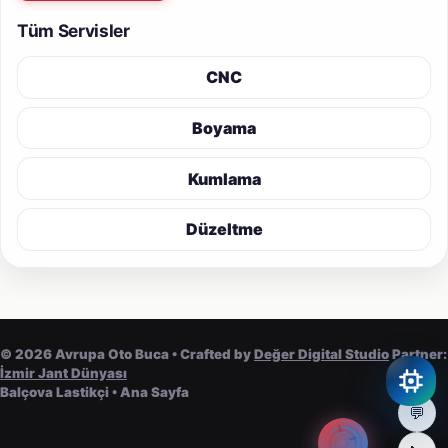
Tüm Servisler
CNC
Boyama
Kumlama
Düzeltme
©
2026
Avrupa Oto Buca • Crafted by
Değer Digital Studio
Partner:
İzmir Jant Dünyası
Balçova Lastikçi
•
Ana Sayfa
💬