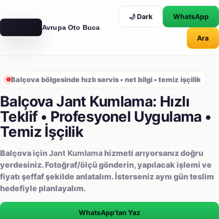
🌙 Dark
WhatsApp
Avrupa Oto Buca
Ara
AVRUPA
OTO
Balçova bölgesinde hızlı servis • net bilgi • temiz işçilik
Balçova Jant Kumlama: Hızlı
Teklif • Profesyonel Uygulama •
Temiz İşçilik
Balçova için
Jant Kumlama
hizmeti arıyorsanız doğru
yerdesiniz. Fotoğraf/ölçü gönderin, yapılacak işlemi ve
fiyatı şeffaf şekilde anlatalım. İsterseniz aynı gün teslim
hedefiyle planlayalım.
WhatsApp’tan Yaz