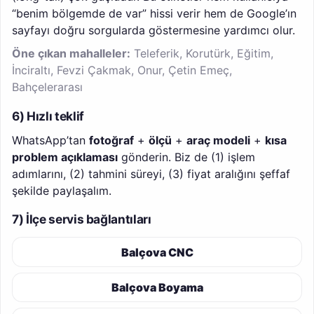
“benim bölgemde de var” hissi verir hem de Google’ın
sayfayı doğru sorgularda göstermesine yardımcı olur.
Öne çıkan mahalleler:
Teleferik, Korutürk, Eğitim,
İnciraltı, Fevzi Çakmak, Onur, Çetin Emeç,
Bahçelerarası
6) Hızlı teklif
WhatsApp’tan
fotoğraf
+
ölçü
+
araç modeli
+
kısa
problem açıklaması
gönderin. Biz de (1) işlem
adımlarını, (2) tahmini süreyi, (3) fiyat aralığını şeffaf
şekilde paylaşalım.
7) İlçe servis bağlantıları
Balçova CNC
Balçova Boyama