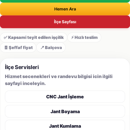
Hemen Ara
İlçe Sayfası
✅ Kapsami teyit edilen işçilik
⚡ Hızlı teslim
🧾 Şeffaf fiyat
📍 Balçova
İlçe Servisleri
Hizmet secenekleri ve randevu bilgisi icin ilgili
sayfayi inceleyin.
CNC Jant İşleme
Jant Boyama
Jant Kumlama