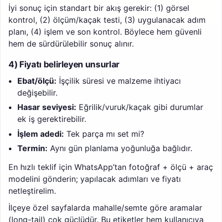
İyi sonuç için standart bir akış gerekir: (1) görsel
kontrol, (2) ölçüm/kaçak testi, (3) uygulanacak adım
planı, (4) işlem ve son kontrol. Böylece hem güvenli
hem de sürdürülebilir sonuç alınır.
4) Fiyatı belirleyen unsurlar
Ebat/ölçü:
İşçilik süresi ve malzeme ihtiyacı
değişebilir.
Hasar seviyesi:
Eğrilik/vuruk/kaçak gibi durumlar
ek iş gerektirebilir.
İşlem adedi:
Tek parça mı set mi?
Termin:
Aynı gün planlama yoğunluğa bağlıdır.
En hızlı teklif için WhatsApp’tan fotoğraf + ölçü + araç
modelini gönderin; yapılacak adımları ve fiyatı
netleştirelim.
İlçeye özel sayfalarda mahalle/semte göre aramalar
(long-tail) çok güçlüdür. Bu etiketler hem kullanıcıya