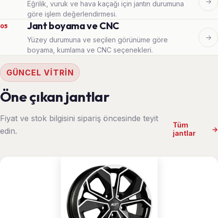
→
Eğrilik, vuruk ve hava kaçağı için jantın durumuna
göre işlem değerlendirmesi.
Jant boyama ve CNC
05
→
Yüzey durumuna ve seçilen görünüme göre
boyama, kumlama ve CNC seçenekleri.
GÜNCEL VITRIN
Öne çıkan jantlar
Fiyat ve stok bilgisini sipariş öncesinde teyit
Tüm
→
edin.
jantlar