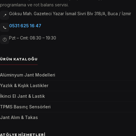
programlama ve rot balans servisi.
Göksu Mah. Gazeteci Yazar İsmail Sivri Blv 318/A, Buca / İzmir
📍
0531 625 16 47
📞
Pzt – Cmt: 08:30 – 19:30
🕐
ÜRÜN KATALOĞU
Alüminyum Jant Modelleri
Yazlık & Kışlık Lastikler
İkinci El Jant & Lastik
TPMS Basınç Sensörleri
Jant Alım & Takas
ATÖLYE HIZMETLERI