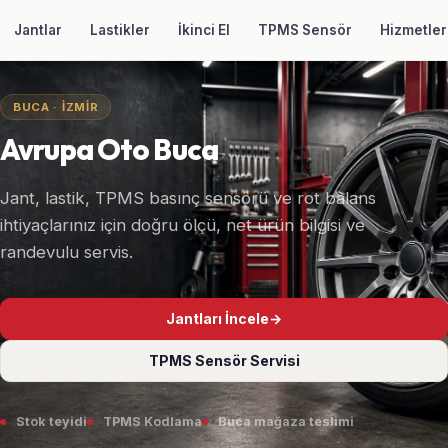
AVRUPA
Avrupa Oto Buca
Jantlar
Lastikler
İkinci El
TPMS Sensör
Hizmetler
OTO
BUCA · İZMIR
Avrupa Oto Buca
Jant, lastik, TPMS basınç sensörü ve rot balans
ihtiyaçlarınız için doğru ölçü, net ürün bilgisi ve
randevulu servis.
Jantları İncele
→
TPMS Sensör Servisi
Stok teyidi
TPMS Kodlama
Buca mağaza teslimi