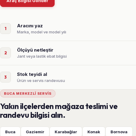
Araç Bilgisi Gönder
Aracını yaz
1
Marka, model ve model yılı
Ölçüyü netleştir
2
Jant veya lastik ebat bilgisi
Stok teyidi al
3
Ürün ve servis randevusu
BUCA MERKEZLI SERVIS
Yakın ilçelerden mağaza teslimi ve
randevu bilgisi alın.
Buca
Gaziemir
Karabağlar
Konak
Bornova