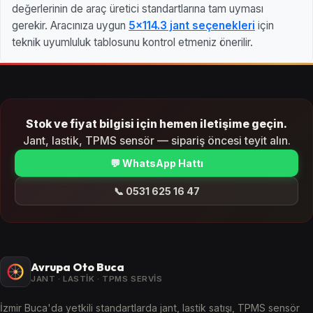
değerlerinin de araç üretici standartlarına tam uyması
gerekir. Aracınıza uygun
5x114.3 jant seçenekleri
için
teknik uyumluluk tablosunu kontrol etmeniz önerilir.
Stok ve fiyat bilgisi için hemen iletişime geçin.
Jant, lastik, TPMS sensör — sipariş öncesi teyit alın.
💬 WhatsApp Hattı
📞 0531 625 16 47
Avrupa Oto Buca
JANT · LASTIK · TPMS SERVIS
İzmir Buca'da yetkili standartlarda jant, lastik satışı, TPMS sensör