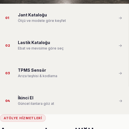
Jant Kataloğu
→
01
Ölçü ve modele göre keşfet
Lastik Kataloğu
→
02
Ebat ve mevsime göre seç
TPMS Sensör
→
03
Arıza teşhisi & kodlama
İkinci El
→
04
Güncel ilanlara göz at
ATÖLYE HIZMETLERI