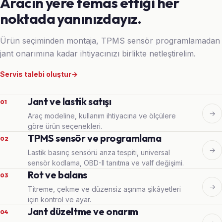
Aracın yere temas ettiği her
noktada yanınızdayız.
Ürün seçiminden montaja, TPMS sensör programlamadan
jant onarımına kadar ihtiyacınızı birlikte netleştirelim.
Servis talebi oluştur
→
Jant ve lastik satışı
01
→
Araç modeline, kullanım ihtiyacına ve ölçülere
göre ürün seçenekleri.
TPMS sensör ve programlama
02
→
Lastik basınç sensörü arıza tespiti, universal
sensör kodlama, OBD-II tanıtma ve valf değişimi.
Rot ve balans
03
→
Titreme, çekme ve düzensiz aşınma şikâyetleri
için kontrol ve ayar.
Jant düzeltme ve onarım
04