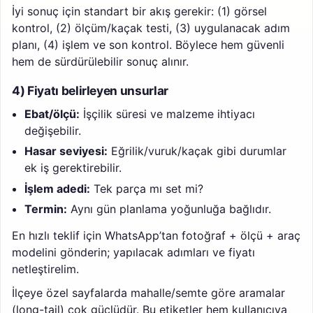
İyi sonuç için standart bir akış gerekir: (1) görsel
kontrol, (2) ölçüm/kaçak testi, (3) uygulanacak adım
planı, (4) işlem ve son kontrol. Böylece hem güvenli
hem de sürdürülebilir sonuç alınır.
4) Fiyatı belirleyen unsurlar
Ebat/ölçü:
İşçilik süresi ve malzeme ihtiyacı
değişebilir.
Hasar seviyesi:
Eğrilik/vuruk/kaçak gibi durumlar
ek iş gerektirebilir.
İşlem adedi:
Tek parça mı set mi?
Termin:
Aynı gün planlama yoğunluğa bağlıdır.
En hızlı teklif için WhatsApp’tan fotoğraf + ölçü + araç
modelini gönderin; yapılacak adımları ve fiyatı
netleştirelim.
İlçeye özel sayfalarda mahalle/semte göre aramalar
(long-tail) çok güçlüdür. Bu etiketler hem kullanıcıya