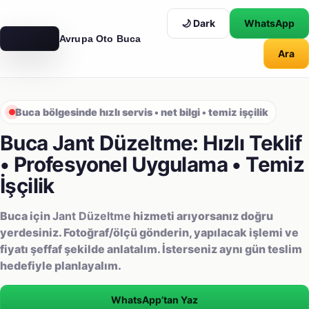
🌙 Dark
WhatsApp
Avrupa Oto Buca
Ara
AVRUPA
OTO
Buca bölgesinde hızlı servis • net bilgi • temiz işçilik
Buca Jant Düzeltme: Hızlı Teklif
• Profesyonel Uygulama • Temiz
İşçilik
Buca için
Jant Düzeltme
hizmeti arıyorsanız doğru
yerdesiniz. Fotoğraf/ölçü gönderin, yapılacak işlemi ve
fiyatı şeffaf şekilde anlatalım. İsterseniz aynı gün teslim
hedefiyle planlayalım.
WhatsApp’tan Yaz