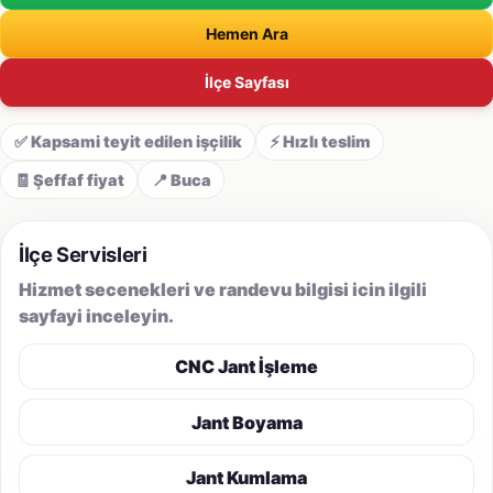
Hemen Ara
İlçe Sayfası
✅ Kapsami teyit edilen işçilik
⚡ Hızlı teslim
🧾 Şeffaf fiyat
📍 Buca
İlçe Servisleri
Hizmet secenekleri ve randevu bilgisi icin ilgili
sayfayi inceleyin.
CNC Jant İşleme
Jant Boyama
Jant Kumlama