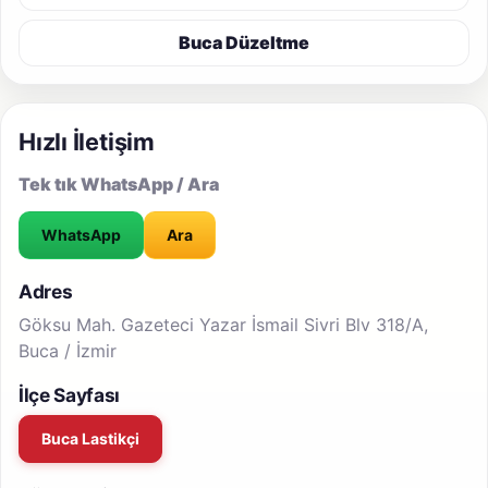
Buca Düzeltme
Hızlı İletişim
Tek tık WhatsApp / Ara
WhatsApp
Ara
Adres
Göksu Mah. Gazeteci Yazar İsmail Sivri Blv 318/A,
Buca / İzmir
İlçe Sayfası
Buca Lastikçi