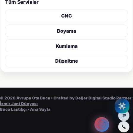
Tüm Servisler
CNC
Boyama
Kumlama
Düzeltme
©
2026
Avrupa Oto Buca • Crafted by
Değer Digital Studio
Partner:
İzmir Jant Dünyası
Buca Lastikçi
•
Ana Sayfa
💬
📞