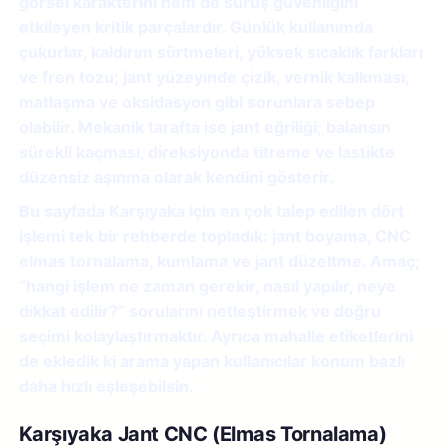
görsel karakterini hem de sürüş güvenliğini
etkileyen kritik parçalardır. Günlük kullanımda
çukurlar, kaldırım sürtmeleri, yüksek sıcaklık farkları
ve fren tozu; jant yüzeyinde çizik, vernik kalkması,
matlaşma ve oksidasyon gibi sorunlara sebep
olabilir. Mekanik tarafta ise jant eğriliği; balansın
sürekli kaçması, direksiyonda titreme ve lastikte
düzensiz aşınma olarak kendini gösterir.
Bu sayfada Karşıyaka için en çok talep edilen dört
işlemi tek bir rehberde topladık:
jant boyama
,
CNC
elmas tornalama
,
kumlama
ve
jant düzeltme
. Amaç;
“hangi işlem ne zaman gerekir, nasıl yapılır, neye
dikkat edilir?” sorularını netleştirmek ve doğru
seçimi kolaylaştırmaktır. Ayrıca mahalle etiketlerini
de ekledik ki arama yapan kullanıcılar konum bazlı
daha hızlı eşleşebilsin.
Karşıyaka Jant CNC (Elmas Tornalama)