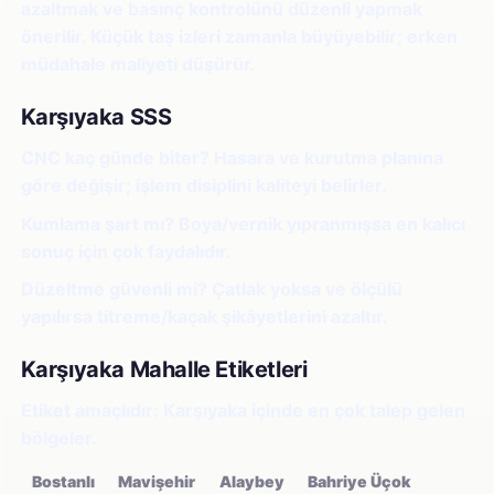
azaltmak ve basınç kontrolünü düzenli yapmak
önerilir. Küçük taş izleri zamanla büyüyebilir; erken
müdahale maliyeti düşürür.
Karşıyaka SSS
CNC kaç günde biter?
Hasara ve kurutma planına
göre değişir; işlem disiplini kaliteyi belirler.
Kumlama şart mı?
Boya/vernik yıpranmışsa en kalıcı
sonuç için çok faydalıdır.
Düzeltme güvenli mi?
Çatlak yoksa ve ölçülü
yapılırsa titreme/kaçak şikâyetlerini azaltır.
Karşıyaka Mahalle Etiketleri
Etiket amaçlıdır: Karşıyaka içinde en çok talep gelen
bölgeler.
Bostanlı
Mavişehir
Alaybey
Bahriye Üçok