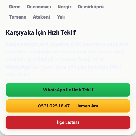
Girne
Donanmacı
Nergiz
Demirköprü
Tersane
Atakent
Yalı
Karşıyaka İçin Hızlı Teklif
Karşıyaka için jant boyama, CNC, kumlama veya jant
düzeltme hakkında net fiyat almak isterseniz; araç
modeli + jant ölçüsü + (varsa) fotoğraf ile
WhatsApp’tan yazın. Aynı gün planlama için 0531
625 16 47.
WhatsApp ile Hızlı Teklif
0531 625 16 47 — Hemen Ara
İlçe Listesi