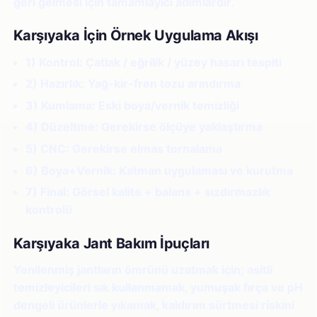
geri gelmesi için tamamlayıcı adımlardır.
Karşıyaka İçin Örnek Uygulama Akışı
1) Kontrol:
Çatlak / eğrilik / yüzey hasarı tespiti
2) Hazırlık:
Yağ-kir-fren tozu arındırma
3) Kumlama:
Eski boya/vernik temizliği
4) Düzeltme:
Gerekirse ölçüye yaklaştırma
5) CNC:
Gerekirse elmas tornalama
6) Boya+Vernik:
Katman uygulaması ve kurutma
7) Final:
Görsel kalite + balans + sızdırmazlık
kontrolü
Karşıyaka Jant Bakım İpuçları
Yenilenmiş jantların ömrünü uzatmak için; asitli
temizleyicileri sık kullanmamak, yumuşak fırça ve pH
dengeli ürünlerle yıkamak, kaldırım sürtmesi riskini