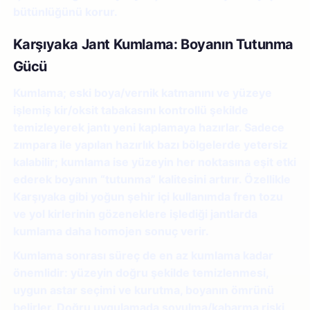
bütünlüğünü korur.
Karşıyaka Jant Kumlama: Boyanın Tutunma
Gücü
Kumlama; eski boya/vernik katmanını ve yüzeye
işlemiş kir/oksit tabakasını kontrollü şekilde
temizleyerek jantı yeni kaplamaya hazırlar. Sadece
zımpara ile yapılan hazırlık bazı bölgelerde yetersiz
kalabilir; kumlama ise yüzeyin her noktasına eşit etki
ederek boyanın “tutunma” kalitesini artırır. Özellikle
Karşıyaka gibi yoğun şehir içi kullanımda fren tozu
ve yol kirlerinin gözeneklere işlediği jantlarda
kumlama daha homojen sonuç verir.
Kumlama sonrası süreç de en az kumlama kadar
önemlidir: yüzeyin doğru şekilde temizlenmesi,
uygun astar seçimi ve kurutma, boyanın ömrünü
belirler. Doğru uygulamada soyulma/kabarma riski