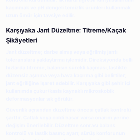
kaçınmak ve pH dengeli temizlik ürünleri kullanmak
uzun ömür için tavsiye edilir.
Karşıyaka Jant Düzeltme: Titreme/Kaçak
Şikâyetleri
Jant düzeltme; darbe almış veya eğrilmiş jantı
toleranslara yaklaştırma işlemidir. Direksiyonda belli
hızlarda titreme, balansın sürekli kaçması, lastikte
düzensiz aşınma veya hava kaçırma gibi belirtiler;
jant eğriliğine işaret edebilir. Karşıyaka gibi şehir içi
kullanımda çukur/kasis kaynaklı mikroskobik
deformasyonlar sık görülür.
Güvenlik açısından düzeltme öncesi çatlak kontrolü
şarttır. Çatlak veya ciddi hasar varsa onarım yerine
değişim önerilebilir. Düzeltme sonrası balans
kontrolü ve lastik basınç ayarı; sürüş konforunun