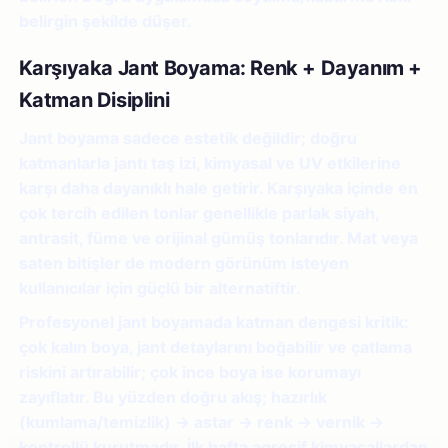
belirgin şekilde düşer.
Karşıyaka Jant Boyama: Renk + Dayanım +
Katman Disiplini
Jant boyama sadece estetik değildir; doğru
katmanlarla jantı taş izi, kimyasal ve UV etkilerine
karşı daha dayanıklı hale getirir. Karşıyaka içinde en
çok tercih edilen tonlar genellikle parlak siyah,
antrasit, füme ve orijinal gümüş tonlarıdır. Mat veya
saten bitişler de modern görünüm isteyen
kullanıcılar için güçlü bir alternatiftir.
Profesyonel jant boyamada katman dengesi kritik:
çok kalın boya, jant detaylarını boğabilir ve çatlama
riskini artırabilir; çok ince boya ise korumayı
zayıflatır. Bu yüzden doğru akış; hazırlık
(kumlama/temizlik) → astar → renk → vernik →
kontrollü kurutmadır. İlk hafta agresif kimyasallardan