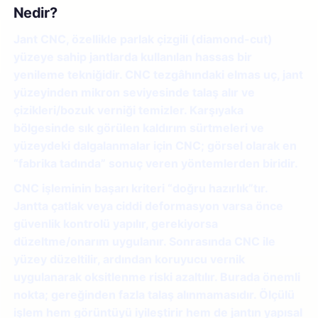
Nedir?
Jant CNC, özellikle parlak çizgili (diamond-cut)
yüzeye sahip jantlarda kullanılan hassas bir
yenileme tekniğidir. CNC tezgâhındaki elmas uç, jant
yüzeyinden mikron seviyesinde talaş alır ve
çizikleri/bozuk verniği temizler. Karşıyaka
bölgesinde sık görülen kaldırım sürtmeleri ve
yüzeydeki dalgalanmalar için CNC; görsel olarak en
“fabrika tadında” sonuç veren yöntemlerden biridir.
CNC işleminin başarı kriteri “doğru hazırlık”tır.
Jantta çatlak veya ciddi deformasyon varsa önce
güvenlik kontrolü yapılır, gerekiyorsa
düzeltme/onarım uygulanır. Sonrasında CNC ile
yüzey düzeltilir, ardından koruyucu vernik
uygulanarak oksitlenme riski azaltılır. Burada önemli
nokta; gereğinden fazla talaş alınmamasıdır. Ölçülü
işlem hem görüntüyü iyileştirir hem de jantın yapısal