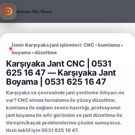
Avrupa Oto Buca
İzmir Karşıyaka jant işlemleri: CNC • kumlama •
boyama • düzeltme
Karşıyaka Jant CNC | 0531
625 16 47 — Karşıyaka Jant
Boyama | 0531 625 16 47
Karşıyaka ve çevresinde jant yenileme ihtiyacı mı
var? CNC elmas tornalama ile yüzey düzeltme,
kumlama ile sağlam zemin hazırlığı, profesyonel
jant boyama ile sıfır görünüm ve jant düzeltme ile
titreşim/kaçak problemlerine çözüm sunuyoruz.
Hızlı teklif için 0531 625 16 47.