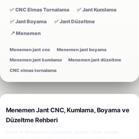
✅ CNC Elmas Tornalama
✅ Jant Kumlama
✅ Jant Boyama
✅ Jant Düzeltme
📍 Menemen
Menemen jant cnc
Menemen jant boyama
Menemen jant kumlama
Menemen jant düzeltme
CNC elmas tornalama
Menemen Jant CNC, Kumlama, Boyama ve
Düzeltme Rehberi
İzmir’in Menemen ilçesinde jantlar; hem aracın