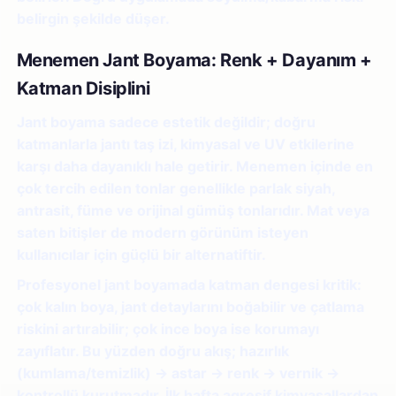
belirgin şekilde düşer.
Menemen Jant Boyama: Renk + Dayanım +
Katman Disiplini
Jant boyama sadece estetik değildir; doğru
katmanlarla jantı taş izi, kimyasal ve UV etkilerine
karşı daha dayanıklı hale getirir. Menemen içinde en
çok tercih edilen tonlar genellikle parlak siyah,
antrasit, füme ve orijinal gümüş tonlarıdır. Mat veya
saten bitişler de modern görünüm isteyen
kullanıcılar için güçlü bir alternatiftir.
Profesyonel jant boyamada katman dengesi kritik:
çok kalın boya, jant detaylarını boğabilir ve çatlama
riskini artırabilir; çok ince boya ise korumayı
zayıflatır. Bu yüzden doğru akış; hazırlık
(kumlama/temizlik) → astar → renk → vernik →
kontrollü kurutmadır. İlk hafta agresif kimyasallardan