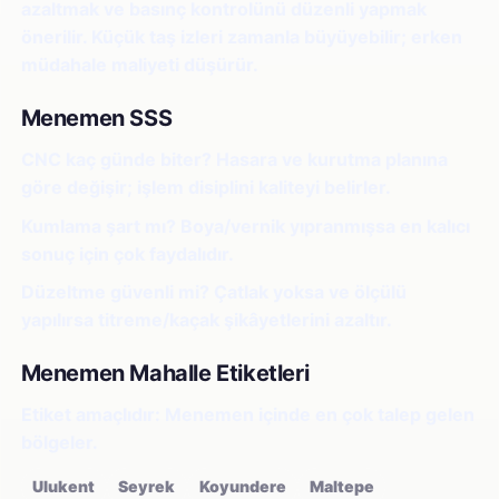
azaltmak ve basınç kontrolünü düzenli yapmak
önerilir. Küçük taş izleri zamanla büyüyebilir; erken
müdahale maliyeti düşürür.
Menemen SSS
CNC kaç günde biter?
Hasara ve kurutma planına
göre değişir; işlem disiplini kaliteyi belirler.
Kumlama şart mı?
Boya/vernik yıpranmışsa en kalıcı
sonuç için çok faydalıdır.
Düzeltme güvenli mi?
Çatlak yoksa ve ölçülü
yapılırsa titreme/kaçak şikâyetlerini azaltır.
Menemen Mahalle Etiketleri
Etiket amaçlıdır: Menemen içinde en çok talep gelen
bölgeler.
Ulukent
Seyrek
Koyundere
Maltepe