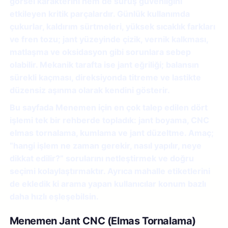
görsel karakterini hem de sürüş güvenliğini
etkileyen kritik parçalardır. Günlük kullanımda
çukurlar, kaldırım sürtmeleri, yüksek sıcaklık farkları
ve fren tozu; jant yüzeyinde çizik, vernik kalkması,
matlaşma ve oksidasyon gibi sorunlara sebep
olabilir. Mekanik tarafta ise jant eğriliği; balansın
sürekli kaçması, direksiyonda titreme ve lastikte
düzensiz aşınma olarak kendini gösterir.
Bu sayfada Menemen için en çok talep edilen dört
işlemi tek bir rehberde topladık:
jant boyama
,
CNC
elmas tornalama
,
kumlama
ve
jant düzeltme
. Amaç;
“hangi işlem ne zaman gerekir, nasıl yapılır, neye
dikkat edilir?” sorularını netleştirmek ve doğru
seçimi kolaylaştırmaktır. Ayrıca mahalle etiketlerini
de ekledik ki arama yapan kullanıcılar konum bazlı
daha hızlı eşleşebilsin.
Menemen Jant CNC (Elmas Tornalama)