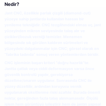
Nedir?
Jant CNC, özellikle parlak çizgili (diamond-cut)
yüzeye sahip jantlarda kullanılan hassas bir
yenileme tekniğidir. CNC tezgâhındaki elmas uç, jant
yüzeyinden mikron seviyesinde talaş alır ve
çizikleri/bozuk verniği temizler. Menemen
bölgesinde sık görülen kaldırım sürtmeleri ve
yüzeydeki dalgalanmalar için CNC; görsel olarak en
“fabrika tadında” sonuç veren yöntemlerden biridir.
CNC işleminin başarı kriteri “doğru hazırlık”tır.
Jantta çatlak veya ciddi deformasyon varsa önce
güvenlik kontrolü yapılır, gerekiyorsa
düzeltme/onarım uygulanır. Sonrasında CNC ile
yüzey düzeltilir, ardından koruyucu vernik
uygulanarak oksitlenme riski azaltılır. Burada önemli
nokta; gereğinden fazla talaş alınmamasıdır. Ölçülü
işlem hem görüntüyü iyileştirir hem de jantın yapısal