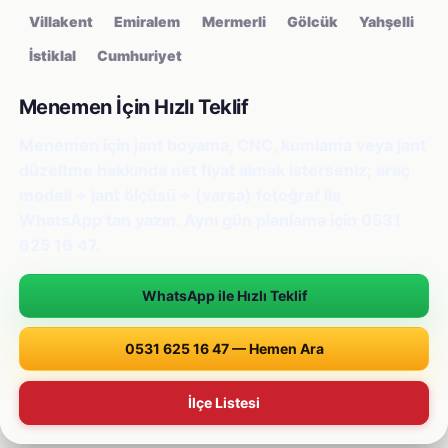
Villakent
Emiralem
Mermerli
Gölcük
Yahşelli
İstiklal
Cumhuriyet
Menemen İçin Hızlı Teklif
Menemen için jant boyama, CNC, kumlama veya jant
düzeltme hakkında net fiyat almak isterseniz; araç
modeli + jant ölçüsü + (varsa) fotoğraf ile
WhatsApp’tan yazın. Aynı gün planlama için 0531
625 16 47.
WhatsApp ile Hızlı Teklif
0531 625 16 47 — Hemen Ara
İlçe Listesi