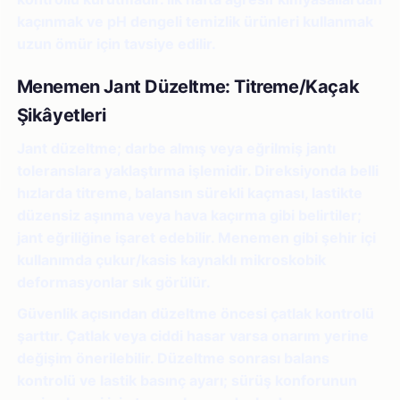
kaçınmak ve pH dengeli temizlik ürünleri kullanmak
uzun ömür için tavsiye edilir.
Menemen Jant Düzeltme: Titreme/Kaçak
Şikâyetleri
Jant düzeltme; darbe almış veya eğrilmiş jantı
toleranslara yaklaştırma işlemidir. Direksiyonda belli
hızlarda titreme, balansın sürekli kaçması, lastikte
düzensiz aşınma veya hava kaçırma gibi belirtiler;
jant eğriliğine işaret edebilir. Menemen gibi şehir içi
kullanımda çukur/kasis kaynaklı mikroskobik
deformasyonlar sık görülür.
Güvenlik açısından düzeltme öncesi çatlak kontrolü
şarttır. Çatlak veya ciddi hasar varsa onarım yerine
değişim önerilebilir. Düzeltme sonrası balans
kontrolü ve lastik basınç ayarı; sürüş konforunun