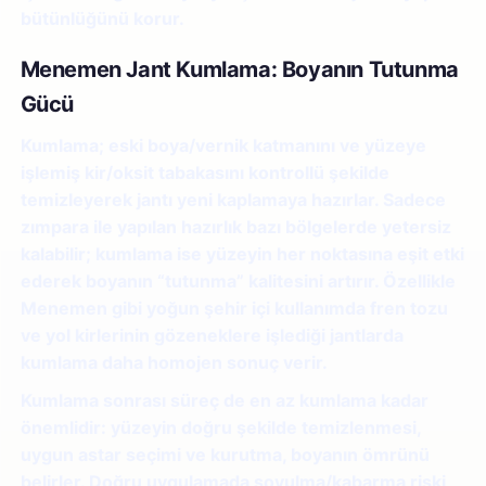
bütünlüğünü korur.
Menemen Jant Kumlama: Boyanın Tutunma
Gücü
Kumlama; eski boya/vernik katmanını ve yüzeye
işlemiş kir/oksit tabakasını kontrollü şekilde
temizleyerek jantı yeni kaplamaya hazırlar. Sadece
zımpara ile yapılan hazırlık bazı bölgelerde yetersiz
kalabilir; kumlama ise yüzeyin her noktasına eşit etki
ederek boyanın “tutunma” kalitesini artırır. Özellikle
Menemen gibi yoğun şehir içi kullanımda fren tozu
ve yol kirlerinin gözeneklere işlediği jantlarda
kumlama daha homojen sonuç verir.
Kumlama sonrası süreç de en az kumlama kadar
önemlidir: yüzeyin doğru şekilde temizlenmesi,
uygun astar seçimi ve kurutma, boyanın ömrünü
belirler. Doğru uygulamada soyulma/kabarma riski