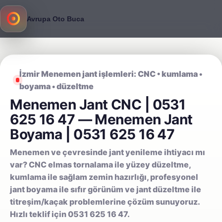
Avrupa Oto Buca
İzmir Menemen jant işlemleri: CNC • kumlama •
boyama • düzeltme
Menemen Jant CNC | 0531
625 16 47 — Menemen Jant
Boyama | 0531 625 16 47
Menemen ve çevresinde jant yenileme ihtiyacı mı
var? CNC elmas tornalama ile yüzey düzeltme,
kumlama ile sağlam zemin hazırlığı, profesyonel
jant boyama ile sıfır görünüm ve jant düzeltme ile
titreşim/kaçak problemlerine çözüm sunuyoruz.
Hızlı teklif için 0531 625 16 47.