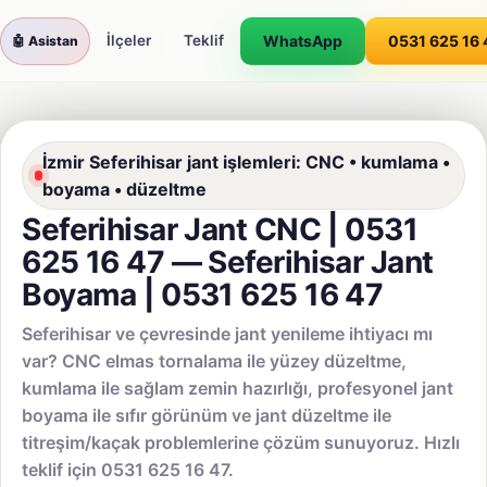
WhatsApp
0531 625 16 
İlçeler
Teklif
Avrupa Oto Buca
🤖 Asistan
İzmir Seferihisar jant işlemleri: CNC • kumlama •
boyama • düzeltme
Seferihisar Jant CNC | 0531
625 16 47 — Seferihisar Jant
Boyama | 0531 625 16 47
Seferihisar ve çevresinde jant yenileme ihtiyacı mı
var? CNC elmas tornalama ile yüzey düzeltme,
kumlama ile sağlam zemin hazırlığı, profesyonel jant
boyama ile sıfır görünüm ve jant düzeltme ile
titreşim/kaçak problemlerine çözüm sunuyoruz. Hızlı
teklif için 0531 625 16 47.