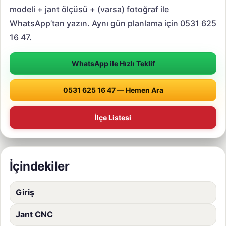
modeli + jant ölçüsü + (varsa) fotoğraf ile
WhatsApp’tan yazın. Aynı gün planlama için 0531 625
16 47.
WhatsApp ile Hızlı Teklif
0531 625 16 47 — Hemen Ara
İlçe Listesi
İçindekiler
Giriş
Jant CNC