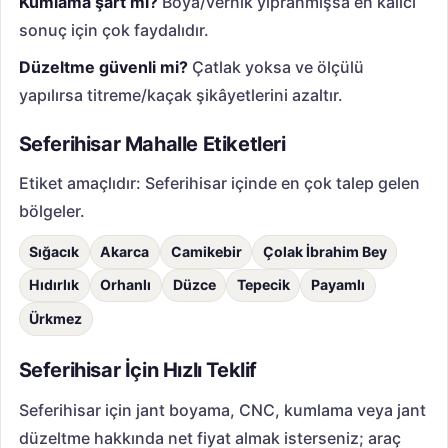
Kumlama şart mı?
Boya/vernik yıpranmışsa en kalıcı
sonuç için çok faydalıdır.
Düzeltme güvenli mi?
Çatlak yoksa ve ölçülü
yapılırsa titreme/kaçak şikâyetlerini azaltır.
Seferihisar Mahalle Etiketleri
Etiket amaçlıdır: Seferihisar içinde en çok talep gelen
bölgeler.
Sığacık
Akarca
Camikebir
Çolak İbrahim Bey
Hıdırlık
Orhanlı
Düzce
Tepecik
Payamlı
Ürkmez
Seferihisar İçin Hızlı Teklif
Seferihisar için jant boyama, CNC, kumlama veya jant
düzeltme hakkında net fiyat almak isterseniz; araç