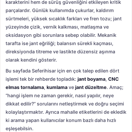
karakterini hem de sürüş güvenliğini etkileyen kritik
parçalardır. Günlük kullanımda çukurlar, kaldırım
sürtmeleri, yüksek sıcaklık farkları ve fren tozu; jant
yüzeyinde çizik, vernik kalkması, matlaşma ve
oksidasyon gibi sorunlara sebep olabilir. Mekanik
tarafta ise jant eğriliği; balansın sürekli kaçması,
direksiyonda titreme ve lastikte düzensiz aşınma
olarak kendini gösterir.
Bu sayfada Seferihisar için en çok talep edilen dört
işlemi tek bir rehberde topladık:
jant boyama
,
CNC
elmas tornalama
,
kumlama
ve
jant düzeltme
. Amaç;
“hangi işlem ne zaman gerekir, nasıl yapılır, neye
dikkat edilir?” sorularını netleştirmek ve doğru seçimi
kolaylaştırmaktır. Ayrıca mahalle etiketlerini de ekledik
ki arama yapan kullanıcılar konum bazlı daha hızlı
eşleşebilsin.