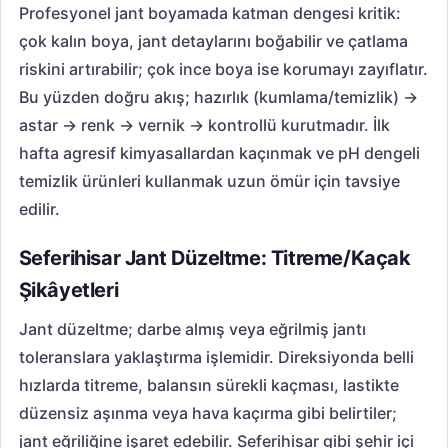
Profesyonel jant boyamada katman dengesi kritik:
çok kalın boya, jant detaylarını boğabilir ve çatlama
riskini artırabilir; çok ince boya ise korumayı zayıflatır.
Bu yüzden doğru akış; hazırlık (kumlama/temizlik) →
astar → renk → vernik → kontrollü kurutmadır. İlk
hafta agresif kimyasallardan kaçınmak ve pH dengeli
temizlik ürünleri kullanmak uzun ömür için tavsiye
edilir.
Seferihisar Jant Düzeltme: Titreme/Kaçak
Şikâyetleri
Jant düzeltme; darbe almış veya eğrilmiş jantı
toleranslara yaklaştırma işlemidir. Direksiyonda belli
hızlarda titreme, balansın sürekli kaçması, lastikte
düzensiz aşınma veya hava kaçırma gibi belirtiler;
jant eğriliğine işaret edebilir. Seferihisar gibi şehir içi