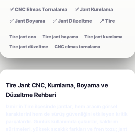
✅ CNC Elmas Tornalama
✅ Jant Kumlama
✅ Jant Boyama
✅ Jant Düzeltme
📍 Tire
Tire jant cnc
Tire jant boyama
Tire jant kumlama
Tire jant düzeltme
CNC elmas tornalama
Tire Jant CNC, Kumlama, Boyama ve
Düzeltme Rehberi
İzmir’in Tire ilçesinde jantlar; hem aracın görsel
karakterini hem de sürüş güvenliğini etkileyen kritik
parçalardır. Günlük kullanımda çukurlar, kaldırım
sürtmeleri, yüksek sıcaklık farkları ve fren tozu; jant