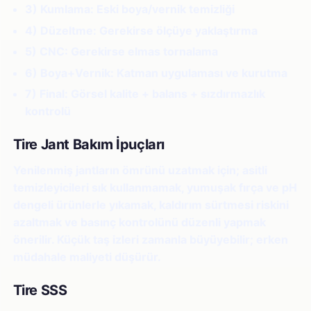
3) Kumlama:
Eski boya/vernik temizliği
4) Düzeltme:
Gerekirse ölçüye yaklaştırma
5) CNC:
Gerekirse elmas tornalama
6) Boya+Vernik:
Katman uygulaması ve kurutma
7) Final:
Görsel kalite + balans + sızdırmazlık
kontrolü
Tire Jant Bakım İpuçları
Yenilenmiş jantların ömrünü uzatmak için; asitli
temizleyicileri sık kullanmamak, yumuşak fırça ve pH
dengeli ürünlerle yıkamak, kaldırım sürtmesi riskini
azaltmak ve basınç kontrolünü düzenli yapmak
önerilir. Küçük taş izleri zamanla büyüyebilir; erken
müdahale maliyeti düşürür.
Tire SSS