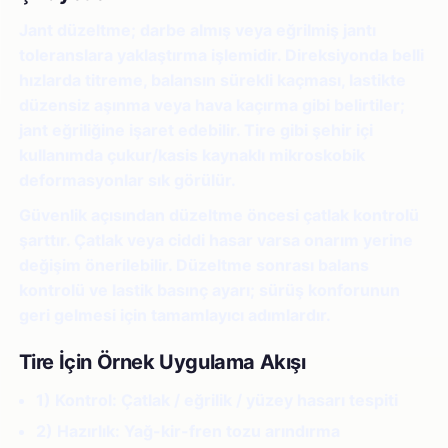
Jant düzeltme; darbe almış veya eğrilmiş jantı
toleranslara yaklaştırma işlemidir. Direksiyonda belli
hızlarda titreme, balansın sürekli kaçması, lastikte
düzensiz aşınma veya hava kaçırma gibi belirtiler;
jant eğriliğine işaret edebilir. Tire gibi şehir içi
kullanımda çukur/kasis kaynaklı mikroskobik
deformasyonlar sık görülür.
Güvenlik açısından düzeltme öncesi çatlak kontrolü
şarttır. Çatlak veya ciddi hasar varsa onarım yerine
değişim önerilebilir. Düzeltme sonrası balans
kontrolü ve lastik basınç ayarı; sürüş konforunun
geri gelmesi için tamamlayıcı adımlardır.
Tire İçin Örnek Uygulama Akışı
1) Kontrol:
Çatlak / eğrilik / yüzey hasarı tespiti
2) Hazırlık:
Yağ-kir-fren tozu arındırma