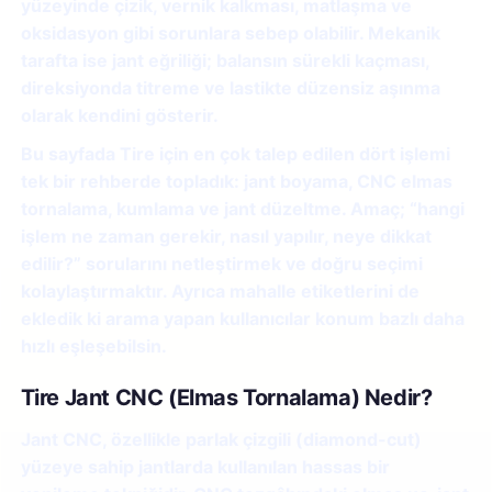
yüzeyinde çizik, vernik kalkması, matlaşma ve
oksidasyon gibi sorunlara sebep olabilir. Mekanik
tarafta ise jant eğriliği; balansın sürekli kaçması,
direksiyonda titreme ve lastikte düzensiz aşınma
olarak kendini gösterir.
Bu sayfada Tire için en çok talep edilen dört işlemi
tek bir rehberde topladık:
jant boyama
,
CNC elmas
tornalama
,
kumlama
ve
jant düzeltme
. Amaç; “hangi
işlem ne zaman gerekir, nasıl yapılır, neye dikkat
edilir?” sorularını netleştirmek ve doğru seçimi
kolaylaştırmaktır. Ayrıca mahalle etiketlerini de
ekledik ki arama yapan kullanıcılar konum bazlı daha
hızlı eşleşebilsin.
Tire Jant CNC (Elmas Tornalama) Nedir?
Jant CNC, özellikle parlak çizgili (diamond-cut)
yüzeye sahip jantlarda kullanılan hassas bir