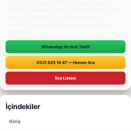
Tire için jant boyama, CNC, kumlama veya jant
düzeltme hakkında net fiyat almak isterseniz; araç
modeli + jant ölçüsü + (varsa) fotoğraf ile
WhatsApp’tan yazın. Aynı gün planlama için 0531
625 16 47.
WhatsApp ile Hızlı Teklif
0531 625 16 47 — Hemen Ara
İlçe Listesi
İçindekiler
Giriş