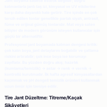
Jant boyama sadece estetik değildir; doğru
katmanlarla jantı taş izi, kimyasal ve UV etkilerine
karşı daha dayanıklı hale getirir. Tire içinde en çok
tercih edilen tonlar genellikle parlak siyah, antrasit,
füme ve orijinal gümüş tonlarıdır. Mat veya saten
bitişler de modern görünüm isteyen kullanıcılar için
güçlü bir alternatiftir.
Profesyonel jant boyamada katman dengesi kritik:
çok kalın boya, jant detaylarını boğabilir ve çatlama
riskini artırabilir; çok ince boya ise korumayı
zayıflatır. Bu yüzden doğru akış; hazırlık
(kumlama/temizlik) → astar → renk → vernik →
kontrollü kurutmadır. İlk hafta agresif kimyasallardan
kaçınmak ve pH dengeli temizlik ürünleri kullanmak
uzun ömür için tavsiye edilir.
Tire Jant Düzeltme: Titreme/Kaçak
Şikâyetleri