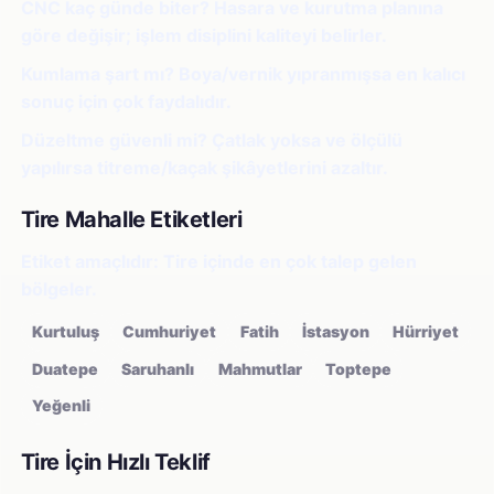
CNC kaç günde biter?
Hasara ve kurutma planına
göre değişir; işlem disiplini kaliteyi belirler.
Kumlama şart mı?
Boya/vernik yıpranmışsa en kalıcı
sonuç için çok faydalıdır.
Düzeltme güvenli mi?
Çatlak yoksa ve ölçülü
yapılırsa titreme/kaçak şikâyetlerini azaltır.
Tire Mahalle Etiketleri
Etiket amaçlıdır: Tire içinde en çok talep gelen
bölgeler.
Kurtuluş
Cumhuriyet
Fatih
İstasyon
Hürriyet
Duatepe
Saruhanlı
Mahmutlar
Toptepe
Yeğenli
Tire İçin Hızlı Teklif