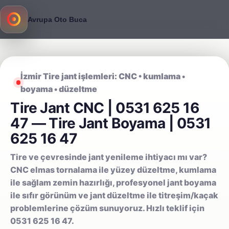
Avrupa Oto Buca
İzmir Tire jant işlemleri: CNC • kumlama •
boyama • düzeltme
Tire Jant CNC | 0531 625 16
47 — Tire Jant Boyama | 0531
625 16 47
Tire ve çevresinde jant yenileme ihtiyacı mı var?
CNC elmas tornalama ile yüzey düzeltme, kumlama
ile sağlam zemin hazırlığı, profesyonel jant boyama
ile sıfır görünüm ve jant düzeltme ile titreşim/kaçak
problemlerine çözüm sunuyoruz. Hızlı teklif için
0531 625 16 47.