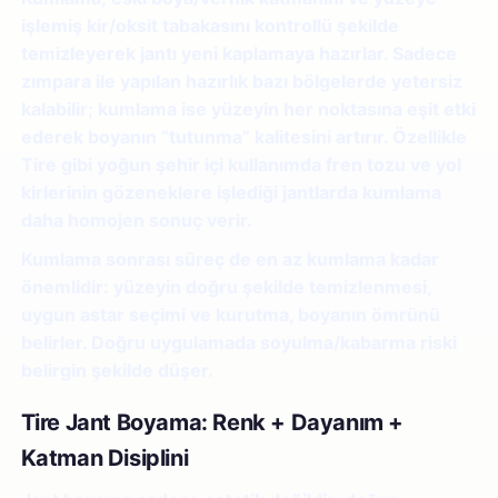
işlemiş kir/oksit tabakasını kontrollü şekilde
temizleyerek jantı yeni kaplamaya hazırlar. Sadece
zımpara ile yapılan hazırlık bazı bölgelerde yetersiz
kalabilir; kumlama ise yüzeyin her noktasına eşit etki
ederek boyanın “tutunma” kalitesini artırır. Özellikle
Tire gibi yoğun şehir içi kullanımda fren tozu ve yol
kirlerinin gözeneklere işlediği jantlarda kumlama
daha homojen sonuç verir.
Kumlama sonrası süreç de en az kumlama kadar
önemlidir: yüzeyin doğru şekilde temizlenmesi,
uygun astar seçimi ve kurutma, boyanın ömrünü
belirler. Doğru uygulamada soyulma/kabarma riski
belirgin şekilde düşer.
Tire Jant Boyama: Renk + Dayanım +
Katman Disiplini