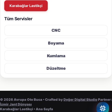
Karabağlar Lastikçi
Tüm Servisler
CNC
Boyama
Kumlama
Düzeltme
©
2026
Avrupa Oto Buca • Crafted by
Değer Digital Studio
Partner:
İzmir Jant Dünyası
Karabağlar Lastikçi
•
Ana Sayfa