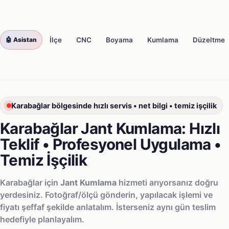
🤖 Asistan
Avrupa Oto Buca
İlçe
CNC
Boyama
Kumlama
Düzeltme
AVRUPA
OTO
Karabağlar bölgesinde hızlı servis • net bilgi • temiz işçilik
Karabağlar Jant Kumlama: Hızlı
Teklif • Profesyonel Uygulama •
Temiz İşçilik
Karabağlar için
Jant Kumlama
hizmeti arıyorsanız doğru
yerdesiniz. Fotoğraf/ölçü gönderin, yapılacak işlemi ve
fiyatı şeffaf şekilde anlatalım. İsterseniz aynı gün teslim
hedefiyle planlayalım.