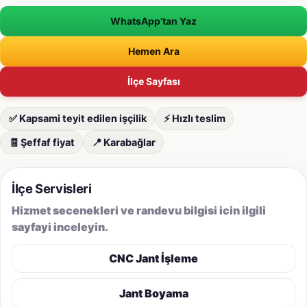
WhatsApp’tan Yaz
Hemen Ara
İlçe Sayfası
✅ Kapsami teyit edilen işçilik
⚡ Hızlı teslim
🧾 Şeffaf fiyat
📍 Karabağlar
İlçe Servisleri
Hizmet secenekleri ve randevu bilgisi icin ilgili
sayfayi inceleyin.
CNC Jant İşleme
Jant Boyama