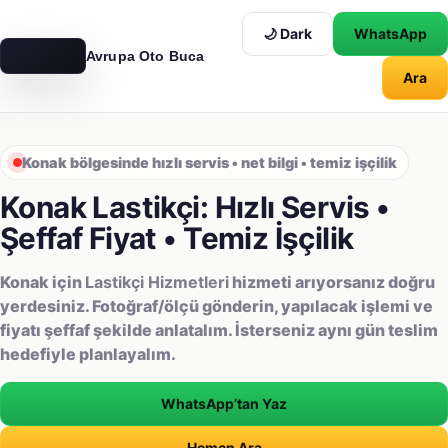
🌙 Dark
WhatsApp
Avrupa Oto Buca
Ara
AVRUPA
OTO
Konak bölgesinde hızlı servis • net bilgi • temiz işçilik
Konak Lastikçi: Hızlı Servis •
Şeffaf Fiyat • Temiz İşçilik
Konak için
Lastikçi Hizmetleri
hizmeti arıyorsanız doğru
yerdesiniz. Fotoğraf/ölçü gönderin, yapılacak işlemi ve
fiyatı şeffaf şekilde anlatalım. İsterseniz aynı gün teslim
hedefiyle planlayalım.
WhatsApp’tan Yaz
Hemen Ara