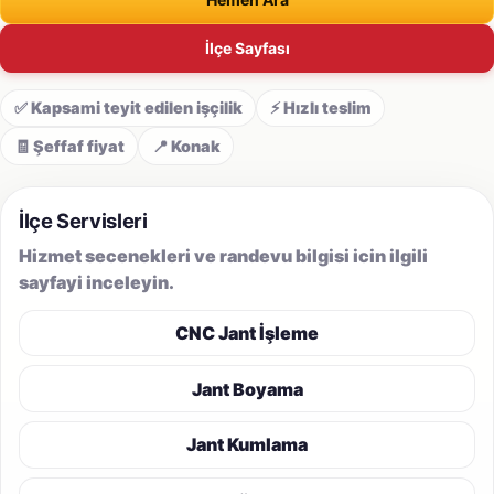
İlçe Sayfası
✅ Kapsami teyit edilen işçilik
⚡ Hızlı teslim
🧾 Şeffaf fiyat
📍 Konak
İlçe Servisleri
Hizmet secenekleri ve randevu bilgisi icin ilgili
sayfayi inceleyin.
CNC Jant İşleme
Jant Boyama
Jant Kumlama