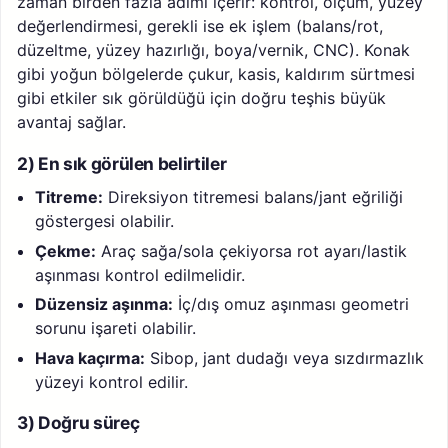
zaman birden fazla adımı içerir: kontrol, ölçüm, yüzey
değerlendirmesi, gerekli ise ek işlem (balans/rot,
düzeltme, yüzey hazırlığı, boya/vernik, CNC). Konak
gibi yoğun bölgelerde çukur, kasis, kaldırım sürtmesi
gibi etkiler sık görüldüğü için doğru teşhis büyük
avantaj sağlar.
2) En sık görülen belirtiler
Titreme:
Direksiyon titremesi balans/jant eğriliği
göstergesi olabilir.
Çekme:
Araç sağa/sola çekiyorsa rot ayarı/lastik
aşınması kontrol edilmelidir.
Düzensiz aşınma:
İç/dış omuz aşınması geometri
sorunu işareti olabilir.
Hava kaçırma:
Sibop, jant dudağı veya sızdırmazlık
yüzeyi kontrol edilir.
3) Doğru süreç