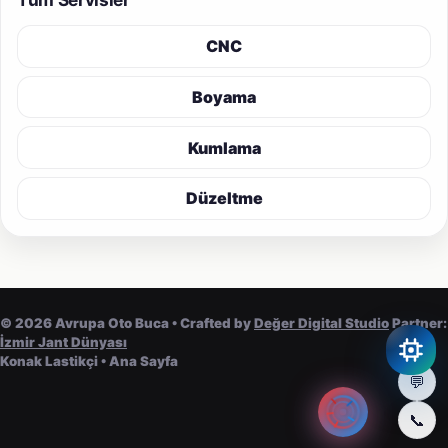
CNC
Boyama
Kumlama
Düzeltme
©
2026
Avrupa Oto Buca • Crafted by
Değer Digital Studio
Partner:
İzmir Jant Dünyası
Konak Lastikçi
•
Ana Sayfa
💬
📞