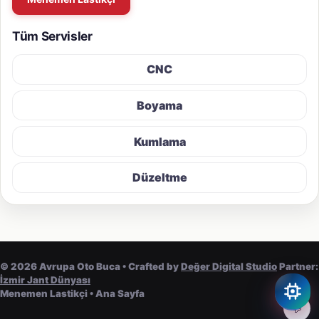
Tüm Servisler
CNC
Boyama
Kumlama
Düzeltme
©
2026
Avrupa Oto Buca • Crafted by
Değer Digital Studio
Partner:
İzmir Jant Dünyası
Menemen Lastikçi
•
Ana Sayfa
💬