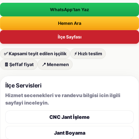
WhatsApp’tan Yaz
Hemen Ara
İlçe Sayfası
✅ Kapsami teyit edilen işçilik
⚡ Hızlı teslim
🧾 Şeffaf fiyat
📍 Menemen
İlçe Servisleri
Hizmet secenekleri ve randevu bilgisi icin ilgili
sayfayi inceleyin.
CNC Jant İşleme
Jant Boyama