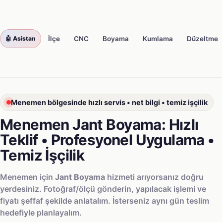
🤖 Asistan
Avrupa Oto Buca
İlçe
CNC
Boyama
Kumlama
Düzeltme
AVRUPA
OTO
Menemen bölgesinde hızlı servis • net bilgi • temiz işçilik
Menemen Jant Boyama: Hızlı
Teklif • Profesyonel Uygulama •
Temiz İşçilik
Menemen için
Jant Boyama
hizmeti arıyorsanız doğru
yerdesiniz. Fotoğraf/ölçü gönderin, yapılacak işlemi ve
fiyatı şeffaf şekilde anlatalım. İsterseniz aynı gün teslim
hedefiyle planlayalım.