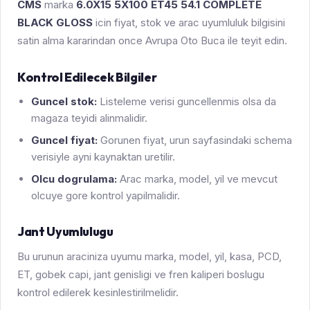
CMS
marka
6.0X15 5X100 ET45 54.1 COMPLETE
BLACK GLOSS
icin fiyat, stok ve arac uyumluluk bilgisini
satin alma kararindan once Avrupa Oto Buca ile teyit edin.
Kontrol Edilecek Bilgiler
Guncel stok:
Listeleme verisi guncellenmis olsa da
magaza teyidi alinmalidir.
Guncel fiyat:
Gorunen fiyat, urun sayfasindaki schema
verisiyle ayni kaynaktan uretilir.
Olcu dogrulama:
Arac marka, model, yil ve mevcut
olcuye gore kontrol yapilmalidir.
Jant Uyumlulugu
Bu urunun araciniza uyumu marka, model, yil, kasa, PCD,
ET, gobek capi, jant genisligi ve fren kaliperi boslugu
kontrol edilerek kesinlestirilmelidir.