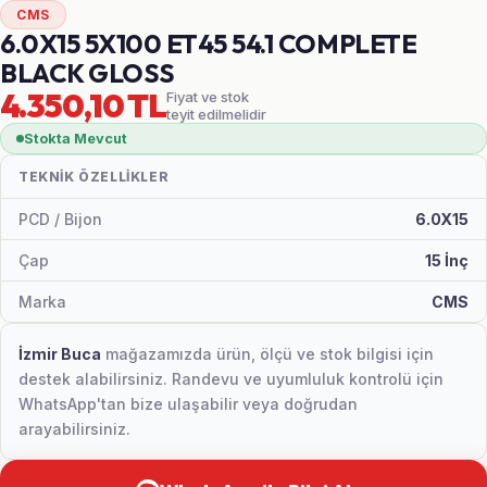
CMS
6.0X15 5X100 ET45 54.1 COMPLETE
BLACK GLOSS
4.350,10 TL
Fiyat ve stok
teyit edilmelidir
Stokta Mevcut
TEKNIK ÖZELLIKLER
PCD / Bijon
6.0X15
Çap
15 İnç
Marka
CMS
İzmir Buca
mağazamızda ürün, ölçü ve stok bilgisi için
destek alabilirsiniz. Randevu ve uyumluluk kontrolü için
WhatsApp'tan bize ulaşabilir veya doğrudan
arayabilirsiniz.