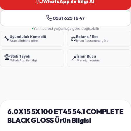
WhatsApp ile Bilgi Al
0531 625 16 47
Yanıt süresi yoğunluğa göre değişebilir
Uyumluluk Kontrolü
Balans / Rot
🔧
⚖️
Araç bilgisine göre
İşlem kapsamına göre
🏆
Stok Teyidi
İzmir Buca
📍
WhatsApp ile bilgi
Merkezi konum
6.0X15 5X100 ET45 54.1 COMPLETE
BLACK GLOSS Ürün Bilgisi