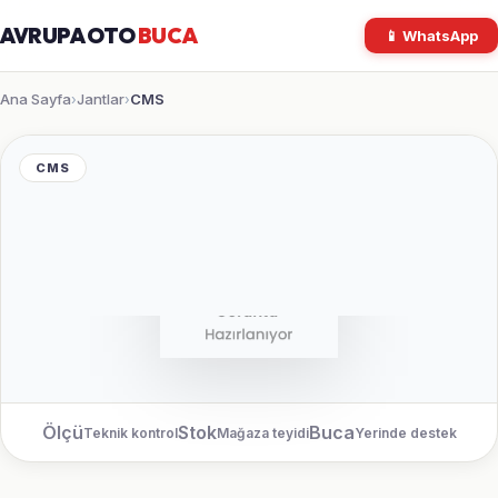
AVRUPA OTO
BUCA
📱 WhatsApp
Ana Sayfa
Jantlar
CMS
›
›
CMS
Ölçü
Stok
Buca
Teknik kontrol
Mağaza teyidi
Yerinde destek