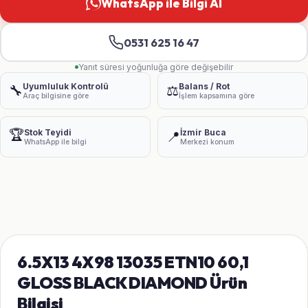
WhatsApp ile Bilgi Al
0531 625 16 47
Yanıt süresi yoğunluğa göre değişebilir
Uyumluluk Kontrolü
Balans / Rot
🔧
⚖️
Araç bilgisine göre
İşlem kapsamına göre
🏆
Stok Teyidi
İzmir Buca
📍
WhatsApp ile bilgi
Merkezi konum
6.5X13 4X98 13035 ETN10 60,1
GLOSS BLACK DIAMOND Ürün
Bilgisi