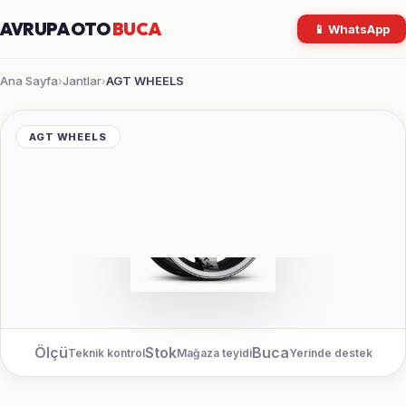
AVRUPA OTO
BUCA
📱 WhatsApp
Ana Sayfa
Jantlar
AGT WHEELS
›
›
AGT WHEELS
Ölçü
Stok
Buca
Teknik kontrol
Mağaza teyidi
Yerinde destek