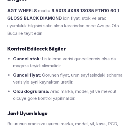
AGT WHEELS
marka
6.5X13 4X98 13035 ETN10 60,1
GLOSS BLACK DIAMOND
icin fiyat, stok ve arac
uyumluluk bilgisini satin alma kararindan once Avrupa Oto
Buca ile teyit edin.
Kontrol Edilecek Bilgiler
Guncel stok:
Listeleme verisi guncellenmis olsa da
magaza teyidi alinmalidir.
Guncel fiyat:
Gorunen fiyat, urun sayfasindaki schema
verisiyle ayni kaynaktan uretilir.
Olcu dogrulama:
Arac marka, model, yil ve mevcut
olcuye gore kontrol yapilmalidir.
Jant Uyumlulugu
Bu urunun araciniza uyumu marka, model, yil, kasa, PCD,