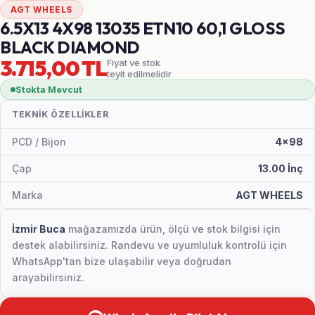
AGT WHEELS
6.5X13 4X98 13035 ETN10 60,1 GLOSS
BLACK DIAMOND
3.715,00 TL
Fiyat ve stok
teyit edilmelidir
Stokta Mevcut
TEKNIK ÖZELLIKLER
PCD / Bijon
4x98
Çap
13.00 İnç
Marka
AGT WHEELS
İzmir Buca
mağazamızda ürün, ölçü ve stok bilgisi için
destek alabilirsiniz. Randevu ve uyumluluk kontrolü için
WhatsApp'tan bize ulaşabilir veya doğrudan
arayabilirsiniz.