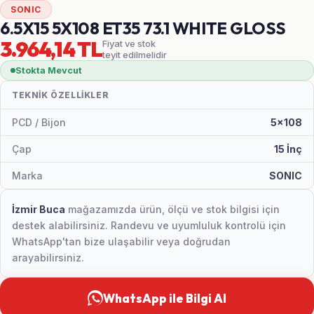
SONIC
6.5X15 5X108 ET35 73.1 WHITE GLOSS
3.964,14 TL
Fiyat ve stok
teyit edilmelidir
Stokta Mevcut
TEKNIK ÖZELLIKLER
PCD / Bijon
5x108
Çap
15 İnç
Marka
SONIC
İzmir Buca
mağazamızda ürün, ölçü ve stok bilgisi için
destek alabilirsiniz. Randevu ve uyumluluk kontrolü için
WhatsApp'tan bize ulaşabilir veya doğrudan
arayabilirsiniz.
WhatsApp ile Bilgi Al