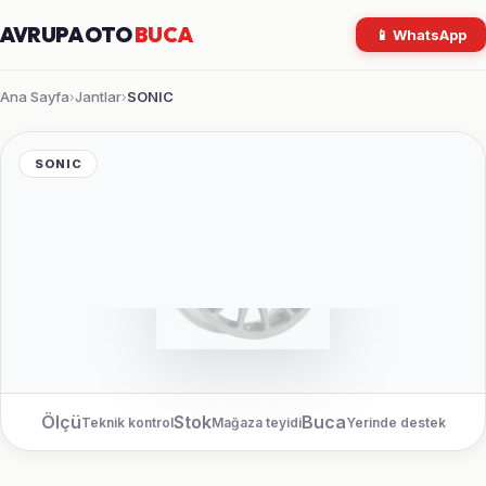
AVRUPA OTO
BUCA
📱 WhatsApp
Ana Sayfa
Jantlar
SONIC
›
›
SONIC
Ölçü
Stok
Buca
Teknik kontrol
Mağaza teyidi
Yerinde destek