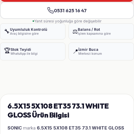
0531 625 16 47
Yanıt süresi yoğunluğa göre değişebilir
Uyumluluk Kontrolü
Balans / Rot
🔧
⚖️
Araç bilgisine göre
İşlem kapsamına göre
🏆
Stok Teyidi
İzmir Buca
📍
WhatsApp ile bilgi
Merkezi konum
6.5X15 5X108 ET35 73.1 WHITE
GLOSS Ürün Bilgisi
SONIC
marka
6.5X15 5X108 ET35 73.1 WHITE GLOSS