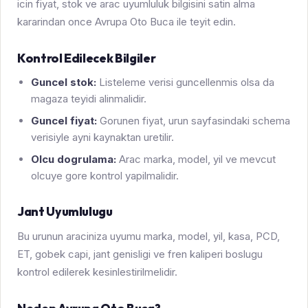
icin fiyat, stok ve arac uyumluluk bilgisini satin alma
kararindan once Avrupa Oto Buca ile teyit edin.
Kontrol Edilecek Bilgiler
Guncel stok:
Listeleme verisi guncellenmis olsa da
magaza teyidi alinmalidir.
Guncel fiyat:
Gorunen fiyat, urun sayfasindaki schema
verisiyle ayni kaynaktan uretilir.
Olcu dogrulama:
Arac marka, model, yil ve mevcut
olcuye gore kontrol yapilmalidir.
Jant Uyumlulugu
Bu urunun araciniza uyumu marka, model, yil, kasa, PCD,
ET, gobek capi, jant genisligi ve fren kaliperi boslugu
kontrol edilerek kesinlestirilmelidir.