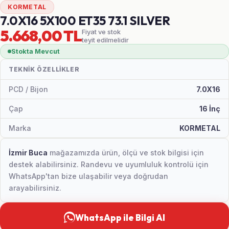
KORMETAL
7.0X16 5X100 ET35 73.1 SILVER
5.668,00 TL
Fiyat ve stok
teyit edilmelidir
Stokta Mevcut
TEKNIK ÖZELLIKLER
PCD / Bijon
7.0X16
Çap
16 İnç
Marka
KORMETAL
İzmir Buca
mağazamızda ürün, ölçü ve stok bilgisi için
destek alabilirsiniz. Randevu ve uyumluluk kontrolü için
WhatsApp'tan bize ulaşabilir veya doğrudan
arayabilirsiniz.
WhatsApp ile Bilgi Al