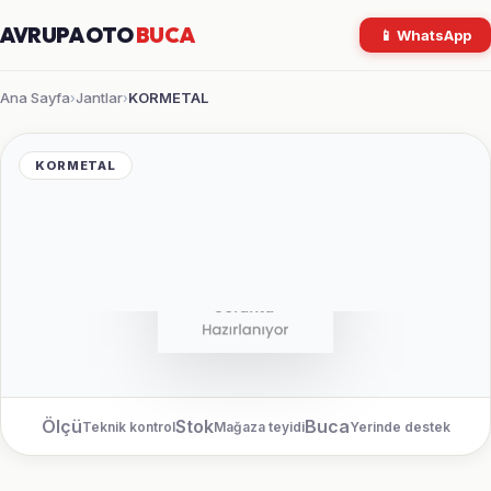
AVRUPA OTO
BUCA
📱 WhatsApp
Ana Sayfa
Jantlar
KORMETAL
›
›
KORMETAL
Ölçü
Stok
Buca
Teknik kontrol
Mağaza teyidi
Yerinde destek