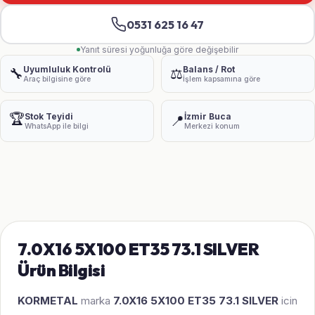
0531 625 16 47
Yanıt süresi yoğunluğa göre değişebilir
Uyumluluk Kontrolü
Balans / Rot
🔧
⚖️
Araç bilgisine göre
İşlem kapsamına göre
🏆
Stok Teyidi
İzmir Buca
📍
WhatsApp ile bilgi
Merkezi konum
7.0X16 5X100 ET35 73.1 SILVER
Ürün Bilgisi
KORMETAL
marka
7.0X16 5X100 ET35 73.1 SILVER
icin