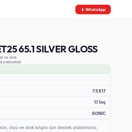
📱 WhatsApp
ET25 65.1 SILVER GLOSS
at ve stok
it edilmelidir
7.5X17
17 İnç
SONIC
, ölçü ve stok bilgisi için destek alabilirsiniz.