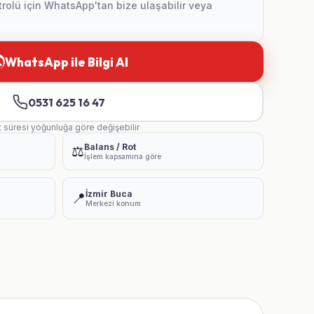
olü için WhatsApp'tan bize ulaşabilir veya
WhatsApp ile Bilgi Al
0531 625 16 47
t süresi yoğunluğa göre değişebilir
Balans / Rot
⚖️
İşlem kapsamına göre
İzmir Buca
📍
Merkezi konum