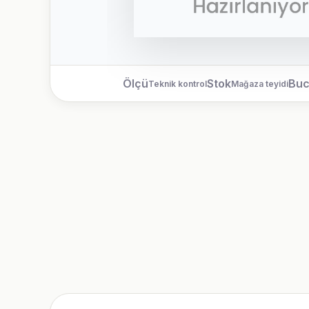
Ölçü
Stok
Bu
Teknik kontrol
Mağaza teyidi