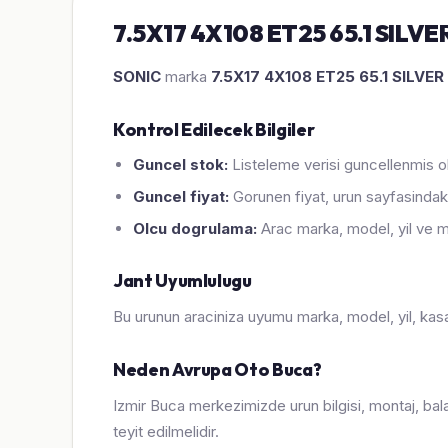
7.5X17 4X108 ET25 65.1 SILVER
SONIC
marka
7.5X17 4X108 ET25 65.1 SILVE
Kontrol Edilecek Bilgiler
Guncel stok:
Listeleme verisi guncellenmis ol
Guncel fiyat:
Gorunen fiyat, urun sayfasindaki
Olcu dogrulama:
Arac marka, model, yil ve m
Jant Uyumlulugu
Bu urunun araciniza uyumu marka, model, yil, kasa, 
Neden Avrupa Oto Buca?
Izmir Buca merkezimizde urun bilgisi, montaj, bal
teyit edilmelidir.