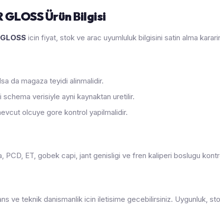
 GLOSS Ürün Bilgisi
R GLOSS
icin fiyat, stok ve arac uyumluluk bilgisini satin alma kara
sa da magaza teyidi alinmalidir.
 schema verisiyle ayni kaynaktan uretilir.
evcut olcuye gore kontrol yapilmalidir.
PCD, ET, gobek capi, jant genisligi ve fren kaliperi boslugu kontrol
ans ve teknik danismanlik icin iletisime gecebilirsiniz. Uygunluk,