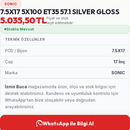
SONIC
7.5X17 5X100 ET35 57.1 SILVER GLOSS
5.035,50 TL
Fiyat ve stok
teyit edilmelidir
Stokta Mevcut
TEKNIK ÖZELLIKLER
PCD / Bijon
7.5X17
Çap
17 İnç
Marka
SONIC
İzmir Buca
mağazamızda ürün, ölçü ve stok bilgisi için
destek alabilirsiniz. Randevu ve uyumluluk kontrolü için
WhatsApp'tan bize ulaşabilir veya doğrudan
arayabilirsiniz.
WhatsApp ile Bilgi Al