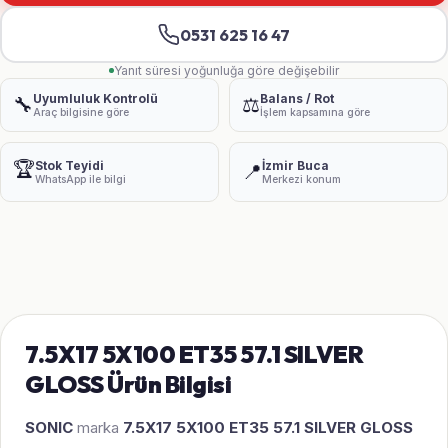
0531 625 16 47
Yanıt süresi yoğunluğa göre değişebilir
Uyumluluk Kontrolü
Balans / Rot
🔧
⚖️
Araç bilgisine göre
İşlem kapsamına göre
🏆
Stok Teyidi
İzmir Buca
📍
WhatsApp ile bilgi
Merkezi konum
7.5X17 5X100 ET35 57.1 SILVER
GLOSS Ürün Bilgisi
SONIC
marka
7.5X17 5X100 ET35 57.1 SILVER GLOSS