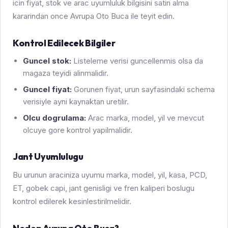
icin fiyat, stok ve arac uyumluluk bilgisini satin alma
kararindan once Avrupa Oto Buca ile teyit edin.
Kontrol Edilecek Bilgiler
Guncel stok:
Listeleme verisi guncellenmis olsa da
magaza teyidi alinmalidir.
Guncel fiyat:
Gorunen fiyat, urun sayfasindaki schema
verisiyle ayni kaynaktan uretilir.
Olcu dogrulama:
Arac marka, model, yil ve mevcut
olcuye gore kontrol yapilmalidir.
Jant Uyumlulugu
Bu urunun araciniza uyumu marka, model, yil, kasa, PCD,
ET, gobek capi, jant genisligi ve fren kaliperi boslugu
kontrol edilerek kesinlestirilmelidir.