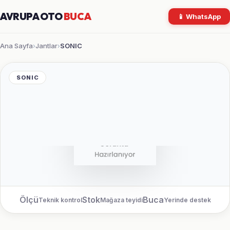
AVRUPA OTO
BUCA
📱 WhatsApp
Ana Sayfa
Jantlar
SONIC
›
›
SONIC
Ölçü
Stok
Buca
Teknik kontrol
Mağaza teyidi
Yerinde destek