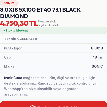
SONIC
8.0X18 5X100 ET40 73.1 BLACK
DIAMOND
4.750,30 TL
Fiyat ve stok
teyit edilmelidir
Stokta Mevcut
TEKNIK ÖZELLIKLER
PCD / Bijon
8.0X18
Çap
18 İnç
Marka
SONIC
İzmir Buca
mağazamızda ürün, ölçü ve stok bilgisi için
destek alabilirsiniz. Randevu ve uyumluluk kontrolü için
WhatsApp'tan bize ulaşabilir veya doğrudan
arayabilirsiniz.