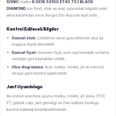
SONIC
marka
8.0X18 5X100 ET40 73.1 BLACK
DIAMOND
icin fiyat, stok ve arac uyumluluk bilgisini satin
alma kararindan once Avrupa Oto Buca ile teyit edin.
Kontrol Edilecek Bilgiler
Guncel stok:
Listeleme verisi guncellenmis olsa da
magaza teyidi alinmalidir.
Guncel fiyat:
Gorunen fiyat, urun sayfasindaki schema
verisiyle ayni kaynaktan uretilir.
Olcu dogrulama:
Arac marka, model, yil ve mevcut
olcuye gore kontrol yapilmalidir.
Jant Uyumlulugu
Bu urunun araciniza uyumu marka, model, yil, kasa, PCD,
ET, gobek capi, jant genisligi ve fren kaliperi boslugu
kontrol edilerek kesinlestirilmelidir.