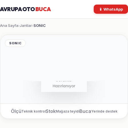
AVRUPA OTO
BUCA
📱 WhatsApp
Ana Sayfa
Jantlar
SONIC
›
›
SONIC
Ölçü
Stok
Buca
Teknik kontrol
Mağaza teyidi
Yerinde destek