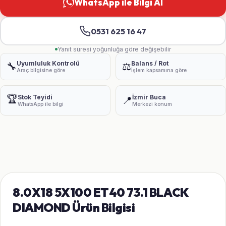
WhatsApp ile Bilgi Al
0531 625 16 47
Yanıt süresi yoğunluğa göre değişebilir
Uyumluluk Kontrolü
Balans / Rot
🔧
⚖️
Araç bilgisine göre
İşlem kapsamına göre
🏆
Stok Teyidi
İzmir Buca
📍
WhatsApp ile bilgi
Merkezi konum
8.0X18 5X100 ET40 73.1 BLACK
DIAMOND Ürün Bilgisi