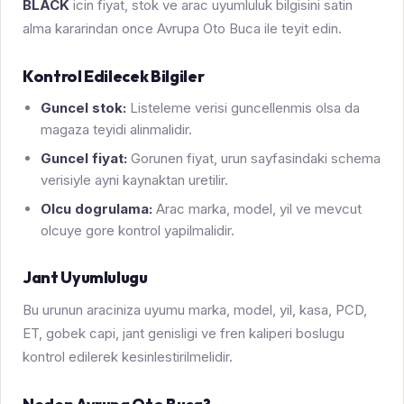
BLACK
icin fiyat, stok ve arac uyumluluk bilgisini satin
alma kararindan once Avrupa Oto Buca ile teyit edin.
Kontrol Edilecek Bilgiler
Guncel stok:
Listeleme verisi guncellenmis olsa da
magaza teyidi alinmalidir.
Guncel fiyat:
Gorunen fiyat, urun sayfasindaki schema
verisiyle ayni kaynaktan uretilir.
Olcu dogrulama:
Arac marka, model, yil ve mevcut
olcuye gore kontrol yapilmalidir.
Jant Uyumlulugu
Bu urunun araciniza uyumu marka, model, yil, kasa, PCD,
ET, gobek capi, jant genisligi ve fren kaliperi boslugu
kontrol edilerek kesinlestirilmelidir.