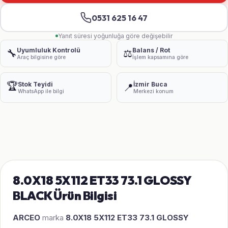
0531 625 16 47
Yanıt süresi yoğunluğa göre değişebilir
Uyumluluk Kontrolü
Balans / Rot
🔧
⚖️
Araç bilgisine göre
İşlem kapsamına göre
🏆
Stok Teyidi
İzmir Buca
📍
WhatsApp ile bilgi
Merkezi konum
8.0X18 5X112 ET33 73.1 GLOSSY
BLACK Ürün Bilgisi
ARCEO
marka
8.0X18 5X112 ET33 73.1 GLOSSY