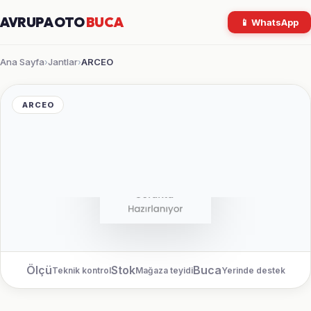
AVRUPA OTO
BUCA
📱 WhatsApp
Ana Sayfa
Jantlar
ARCEO
›
›
ARCEO
Ölçü
Stok
Buca
Teknik kontrol
Mağaza teyidi
Yerinde destek