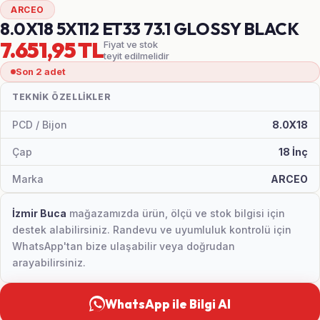
ARCEO
8.0X18 5X112 ET33 73.1 GLOSSY BLACK
7.651,95 TL
Fiyat ve stok
teyit edilmelidir
Son 2 adet
TEKNIK ÖZELLIKLER
PCD / Bijon
8.0X18
Çap
18 İnç
Marka
ARCEO
İzmir Buca
mağazamızda ürün, ölçü ve stok bilgisi için
destek alabilirsiniz. Randevu ve uyumluluk kontrolü için
WhatsApp'tan bize ulaşabilir veya doğrudan
arayabilirsiniz.
WhatsApp ile Bilgi Al