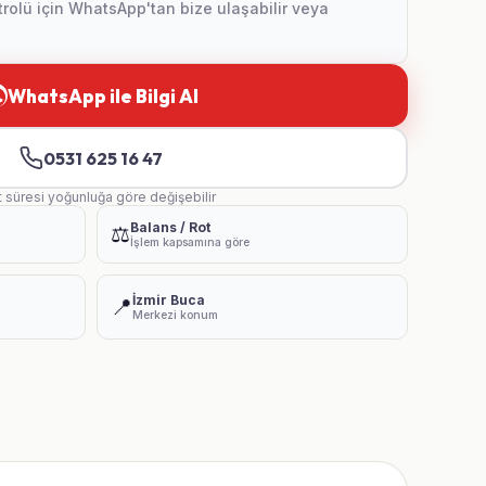
olü için WhatsApp'tan bize ulaşabilir veya
WhatsApp ile Bilgi Al
0531 625 16 47
t süresi yoğunluğa göre değişebilir
Balans / Rot
⚖️
İşlem kapsamına göre
İzmir Buca
📍
Merkezi konum