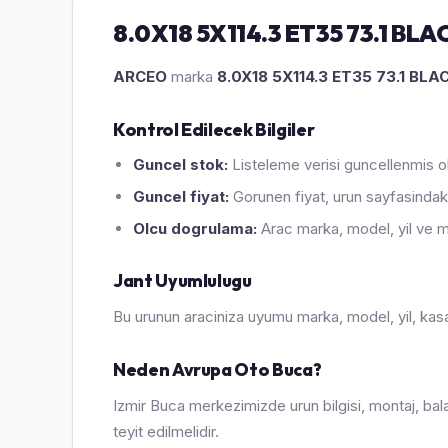
8.0X18 5X114.3 ET35 73.1 BLAC
ARCEO
marka
8.0X18 5X114.3 ET35 73.1 BLA
Kontrol Edilecek Bilgiler
Guncel stok:
Listeleme verisi guncellenmis ol
Guncel fiyat:
Gorunen fiyat, urun sayfasindaki
Olcu dogrulama:
Arac marka, model, yil ve m
Jant Uyumlulugu
Bu urunun araciniza uyumu marka, model, yil, kasa, 
Neden Avrupa Oto Buca?
Izmir Buca merkezimizde urun bilgisi, montaj, bal
teyit edilmelidir.