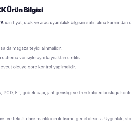
K Ürün Bilgisi
CK
icin fiyat, stok ve arac uyumluluk bilgisini satin alma kararindan
sa da magaza teyidi alinmalidir.
 schema verisiyle ayni kaynaktan uretilir.
evcut olcuye gore kontrol yapilmalidir.
PCD, ET, gobek capi, jant genisligi ve fren kaliperi boslugu kontrol
ans ve teknik danismanlik icin iletisime gecebilirsiniz. Uygunluk,