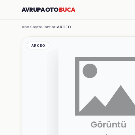
AVRUPA OTO
BUCA
Ana Sayfa
Jantlar
ARCEO
›
›
ARCEO