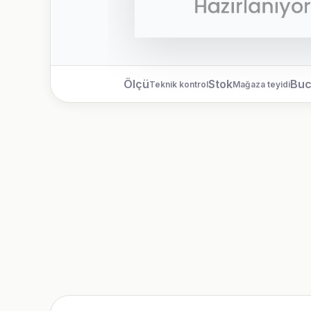
Ölçü
Stok
Bu
Teknik kontrol
Mağaza teyidi