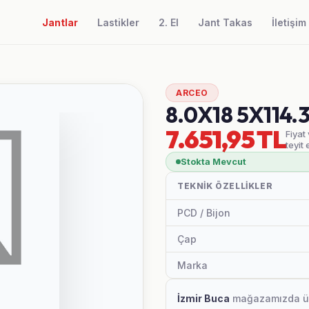
Jantlar
Lastikler
2. El
Jant Takas
İletişim
ARCEO
8.0X18 5X114.
7.651,95 TL
Fiyat
teyit 
Stokta Mevcut
TEKNIK ÖZELLIKLER
PCD / Bijon
Çap
Marka
İzmir Buca
mağazamızda ürün