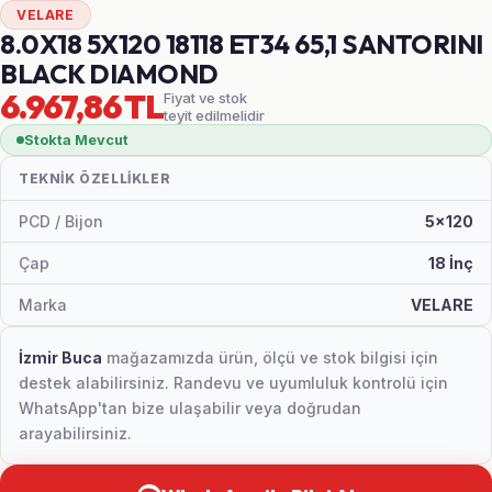
VELARE
8.0X18 5X120 18118 ET34 65,1 SANTORINI
BLACK DIAMOND
6.967,86 TL
Fiyat ve stok
teyit edilmelidir
Stokta Mevcut
TEKNIK ÖZELLIKLER
PCD / Bijon
5x120
Çap
18 İnç
Marka
VELARE
İzmir Buca
mağazamızda ürün, ölçü ve stok bilgisi için
destek alabilirsiniz. Randevu ve uyumluluk kontrolü için
WhatsApp'tan bize ulaşabilir veya doğrudan
arayabilirsiniz.