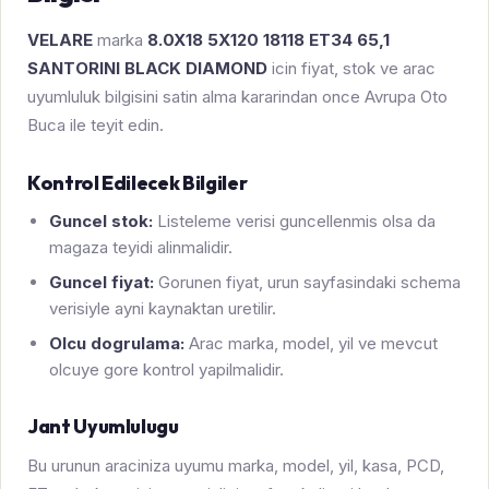
VELARE
marka
8.0X18 5X120 18118 ET34 65,1
SANTORINI BLACK DIAMOND
icin fiyat, stok ve arac
uyumluluk bilgisini satin alma kararindan once Avrupa Oto
Buca ile teyit edin.
Kontrol Edilecek Bilgiler
Guncel stok:
Listeleme verisi guncellenmis olsa da
magaza teyidi alinmalidir.
Guncel fiyat:
Gorunen fiyat, urun sayfasindaki schema
verisiyle ayni kaynaktan uretilir.
Olcu dogrulama:
Arac marka, model, yil ve mevcut
olcuye gore kontrol yapilmalidir.
Jant Uyumlulugu
Bu urunun araciniza uyumu marka, model, yil, kasa, PCD,