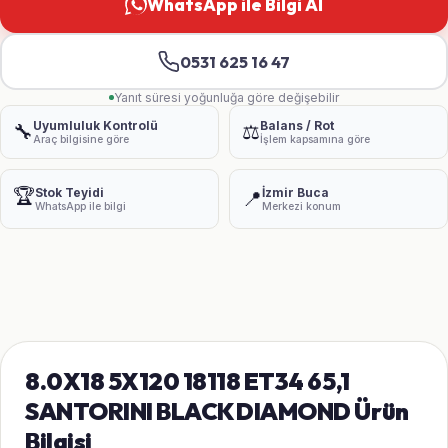
WhatsApp ile Bilgi Al
0531 625 16 47
Yanıt süresi yoğunluğa göre değişebilir
Uyumluluk Kontrolü
Balans / Rot
🔧
⚖️
Araç bilgisine göre
İşlem kapsamına göre
🏆
Stok Teyidi
İzmir Buca
📍
WhatsApp ile bilgi
Merkezi konum
8.0X18 5X120 18118 ET34 65,1
SANTORINI BLACK DIAMOND Ürün
Bilgisi