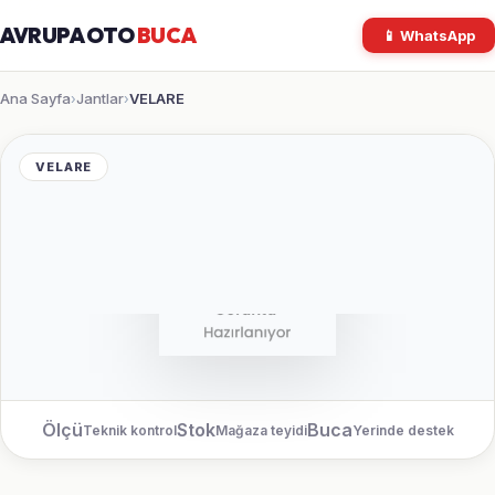
AVRUPA OTO
BUCA
📱 WhatsApp
Ana Sayfa
Jantlar
VELARE
›
›
VELARE
Ölçü
Stok
Buca
Teknik kontrol
Mağaza teyidi
Yerinde destek