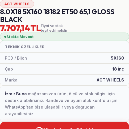
AGT WHEELS
8.0X18 5X160 18182 ET50 65,1 GLOSS
BLACK
7.707,14 TL
Fiyat ve stok
teyit edilmelidir
Stokta Mevcut
TEKNIK ÖZELLIKLER
PCD / Bijon
5X160
Çap
18 İnç
Marka
AGT WHEELS
İzmir Buca
mağazamızda ürün, ölçü ve stok bilgisi için
destek alabilirsiniz. Randevu ve uyumluluk kontrolü için
WhatsApp'tan bize ulaşabilir veya doğrudan
arayabilirsiniz.