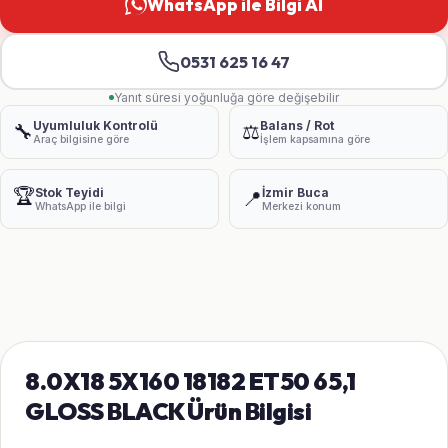
WhatsApp ile Bilgi Al
0531 625 16 47
Yanıt süresi yoğunluğa göre değişebilir
Uyumluluk Kontrolü
Balans / Rot
🔧
⚖️
Araç bilgisine göre
İşlem kapsamına göre
🏆
Stok Teyidi
İzmir Buca
📍
WhatsApp ile bilgi
Merkezi konum
8.0X18 5X160 18182 ET50 65,1
GLOSS BLACK Ürün Bilgisi