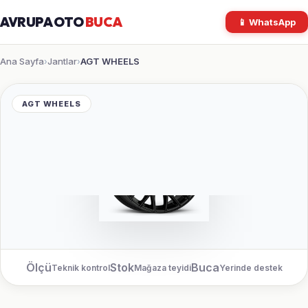
AVRUPA OTO
BUCA
📱 WhatsApp
Ana Sayfa
Jantlar
AGT WHEELS
›
›
AGT WHEELS
Ölçü
Stok
Buca
Teknik kontrol
Mağaza teyidi
Yerinde destek