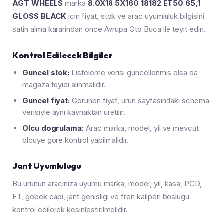
AGT WHEELS
marka
8.0X18 5X160 18182 ET50 65,1
GLOSS BLACK
icin fiyat, stok ve arac uyumluluk bilgisini
satin alma kararindan once Avrupa Oto Buca ile teyit edin.
Kontrol Edilecek Bilgiler
Guncel stok:
Listeleme verisi guncellenmis olsa da
magaza teyidi alinmalidir.
Guncel fiyat:
Gorunen fiyat, urun sayfasindaki schema
verisiyle ayni kaynaktan uretilir.
Olcu dogrulama:
Arac marka, model, yil ve mevcut
olcuye gore kontrol yapilmalidir.
Jant Uyumlulugu
Bu urunun araciniza uyumu marka, model, yil, kasa, PCD,
ET, gobek capi, jant genisligi ve fren kaliperi boslugu
kontrol edilerek kesinlestirilmelidir.