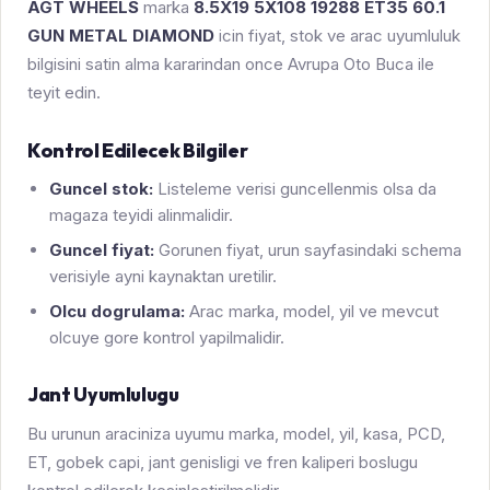
AGT WHEELS
marka
8.5X19 5X108 19288 ET35 60.1
GUN METAL DIAMOND
icin fiyat, stok ve arac uyumluluk
bilgisini satin alma kararindan once Avrupa Oto Buca ile
teyit edin.
Kontrol Edilecek Bilgiler
Guncel stok:
Listeleme verisi guncellenmis olsa da
magaza teyidi alinmalidir.
Guncel fiyat:
Gorunen fiyat, urun sayfasindaki schema
verisiyle ayni kaynaktan uretilir.
Olcu dogrulama:
Arac marka, model, yil ve mevcut
olcuye gore kontrol yapilmalidir.
Jant Uyumlulugu
Bu urunun araciniza uyumu marka, model, yil, kasa, PCD,
ET, gobek capi, jant genisligi ve fren kaliperi boslugu