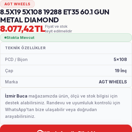
AGT WHEELS
8.5X19 5X108 19288 ET35 60.1 GUN
METAL DIAMOND
8.077,42 TL
Fiyat ve stok
teyit edilmelidir
Stokta Mevcut
TEKNIK ÖZELLIKLER
PCD / Bijon
5x108
Çap
19 İnç
Marka
AGT WHEELS
İzmir Buca
mağazamızda ürün, ölçü ve stok bilgisi için
destek alabilirsiniz. Randevu ve uyumluluk kontrolü için
WhatsApp'tan bize ulaşabilir veya doğrudan
arayabilirsiniz.