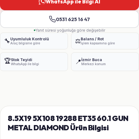
WhatsApp ile Bilgi Al
0531 625 16 47
Yanıt süresi yoğunluğa göre değişebilir
Uyumluluk Kontrolü
Balans / Rot
🔧
⚖️
Araç bilgisine göre
İşlem kapsamına göre
🏆
Stok Teyidi
İzmir Buca
📍
WhatsApp ile bilgi
Merkezi konum
8.5X19 5X108 19288 ET35 60.1 GUN
METAL DIAMOND Ürün Bilgisi