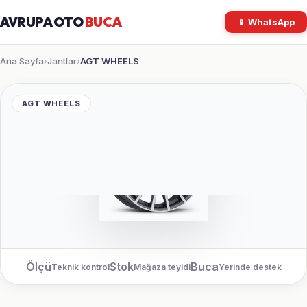
AVRUPA OTO
BUCA
📱 WhatsApp
Ana Sayfa
Jantlar
AGT WHEELS
›
›
AGT WHEELS
Ölçü
Stok
Buca
Teknik kontrol
Mağaza teyidi
Yerinde destek