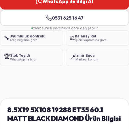
WhatsApp ile Bilgi Al
0531 625 16 47
Yanıt süresi yoğunluğa göre değişebilir
Uyumluluk Kontrolü
Balans / Rot
🔧
⚖️
Araç bilgisine göre
İşlem kapsamına göre
🏆
Stok Teyidi
İzmir Buca
📍
WhatsApp ile bilgi
Merkezi konum
8.5X19 5X108 19288 ET35 60.1
MATT BLACK DIAMOND Ürün Bilgisi