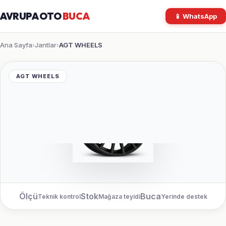
AVRUPA OTO
BUCA
📱 WhatsApp
Ana Sayfa
Jantlar
AGT WHEELS
›
›
AGT WHEELS
Ölçü
Stok
Buca
Teknik kontrol
Mağaza teyidi
Yerinde destek