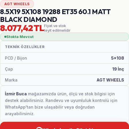
AGT WHEELS
8.5X19 5X108 19288 ET35 60.1 MATT
BLACK DIAMOND
8.077,42 TL
Fiyat ve stok
teyit edilmelidir
Stokta Mevcut
TEKNIK ÖZELLIKLER
PCD / Bijon
5x108
Çap
19 İnç
Marka
AGT WHEELS
İzmir Buca
mağazamızda ürün, ölçü ve stok bilgisi için
destek alabilirsiniz. Randevu ve uyumluluk kontrolü için
WhatsApp'tan bize ulaşabilir veya doğrudan
arayabilirsiniz.