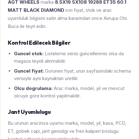
AGT WHEELS
marka
8.5X19 5X108 19288 ET35 60.1
MATT BLACK DIAMOND
icin fiyat, stok ve arac
uyumluluk bilgisini satin alma kararindan once Avrupa Oto
Buca ile teyit edin.
Kontrol Edilecek Bilgiler
Guncel stok:
Listeleme verisi guncellenmis olsa da
magaza teyidi alinmalidir.
Guncel fiyat:
Gorunen fiyat, urun sayfasindaki schema
verisiyle ayni kaynaktan uretilir.
Olcu dogrulama:
Arac marka, model, yil ve mevcut
olcuye gore kontrol yapilmalidir.
Jant Uyumlulugu
Bu urunun araciniza uyumu marka, model, yil, kasa, PCD,
ET, gobek capi, jant genisligi ve fren kaliperi boslugu