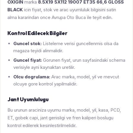
OXIGIN
marka
8.5X19 5X112 19007 ET35 66,6 GLOSS
BLACK
icin fiyat, stok ve arac uyumluluk bilgisini satin
alma kararindan once Avrupa Oto Buca ile teyit edin.
Kontrol Edilecek Bilgiler
Guncel stok:
Listeleme verisi guncellenmis olsa da
magaza teyidi alinmalidir.
Guncel fiyat:
Gorunen fiyat, urun sayfasindaki schema
verisiyle ayni kaynaktan uretilir.
Olcu dogrulama:
Arac marka, model, yil ve mevcut
olcuye gore kontrol yapilmalidir.
Jant Uyumlulugu
Bu urunun araciniza uyumu marka, model, yil, kasa, PCD,
ET, gobek capi, jant genisligi ve fren kaliperi boslugu
kontrol edilerek kesinlestirilmelidir.