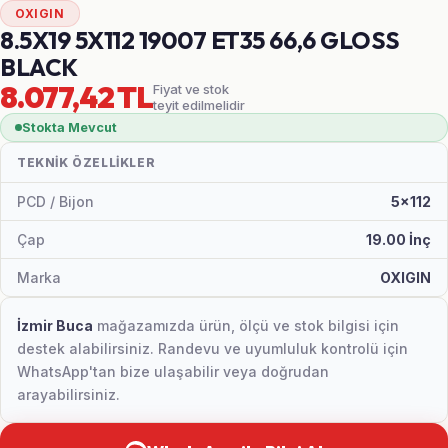
OXIGIN
8.5X19 5X112 19007 ET35 66,6 GLOSS
BLACK
8.077,42 TL
Fiyat ve stok
teyit edilmelidir
Stokta Mevcut
TEKNIK ÖZELLIKLER
PCD / Bijon
5x112
Çap
19.00 İnç
Marka
OXIGIN
İzmir Buca
mağazamızda ürün, ölçü ve stok bilgisi için
destek alabilirsiniz. Randevu ve uyumluluk kontrolü için
WhatsApp'tan bize ulaşabilir veya doğrudan
arayabilirsiniz.