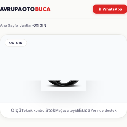
AVRUPA OTO
BUCA
📱 WhatsApp
Ana Sayfa
Jantlar
OXIGIN
›
›
OXIGIN
Ölçü
Stok
Buca
Teknik kontrol
Mağaza teyidi
Yerinde destek