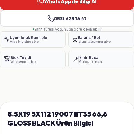
WhatsApp ile Bilgi Al
0531 625 16 47
Yanıt süresi yoğunluğa göre değişebilir
Uyumluluk Kontrolü
Balans / Rot
🔧
⚖️
Araç bilgisine göre
İşlem kapsamına göre
🏆
Stok Teyidi
İzmir Buca
📍
WhatsApp ile bilgi
Merkezi konum
8.5X19 5X112 19007 ET35 66,6
GLOSS BLACK Ürün Bilgisi