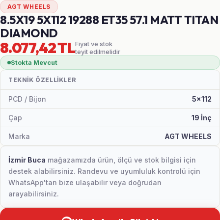
AGT WHEELS
8.5X19 5X112 19288 ET35 57.1 MATT TITAN
DIAMOND
8.077,42 TL
Fiyat ve stok
teyit edilmelidir
Stokta Mevcut
TEKNIK ÖZELLIKLER
PCD / Bijon
5x112
Çap
19 İnç
Marka
AGT WHEELS
İzmir Buca
mağazamızda ürün, ölçü ve stok bilgisi için
destek alabilirsiniz. Randevu ve uyumluluk kontrolü için
WhatsApp'tan bize ulaşabilir veya doğrudan
arayabilirsiniz.