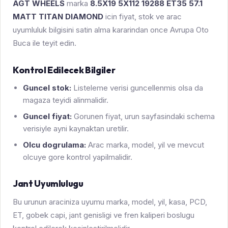
AGT WHEELS
marka
8.5X19 5X112 19288 ET35 57.1
MATT TITAN DIAMOND
icin fiyat, stok ve arac
uyumluluk bilgisini satin alma kararindan once Avrupa Oto
Buca ile teyit edin.
Kontrol Edilecek Bilgiler
Guncel stok:
Listeleme verisi guncellenmis olsa da
magaza teyidi alinmalidir.
Guncel fiyat:
Gorunen fiyat, urun sayfasindaki schema
verisiyle ayni kaynaktan uretilir.
Olcu dogrulama:
Arac marka, model, yil ve mevcut
olcuye gore kontrol yapilmalidir.
Jant Uyumlulugu
Bu urunun araciniza uyumu marka, model, yil, kasa, PCD,
ET, gobek capi, jant genisligi ve fren kaliperi boslugu