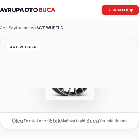
AVRUPA OTO
BUCA
📱 WhatsApp
Ana Sayfa
Jantlar
AGT WHEELS
›
›
AGT WHEELS
Ölçü
Stok
Buca
Teknik kontrol
Mağaza teyidi
Yerinde destek