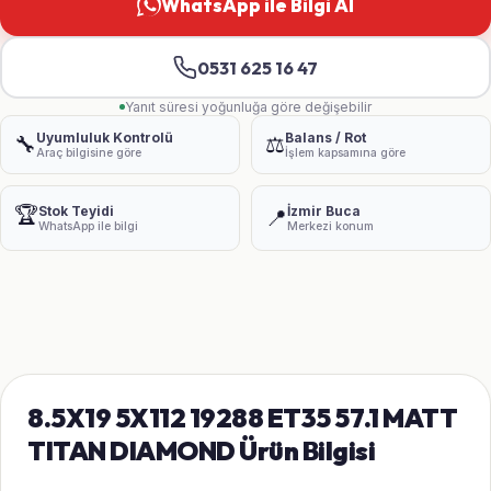
WhatsApp ile Bilgi Al
0531 625 16 47
Yanıt süresi yoğunluğa göre değişebilir
Uyumluluk Kontrolü
Balans / Rot
🔧
⚖️
Araç bilgisine göre
İşlem kapsamına göre
🏆
Stok Teyidi
İzmir Buca
📍
WhatsApp ile bilgi
Merkezi konum
8.5X19 5X112 19288 ET35 57.1 MATT
TITAN DIAMOND Ürün Bilgisi