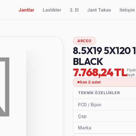
Jantlar
Lastikler
2. El
Jant Takas
İletişim
ARCEO
8.5X19 5X120 
BLACK
7.768,24 TL
Fiyat
teyit
Son 2 adet
TEKNIK ÖZELLIKLER
PCD / Bijon
Çap
Marka