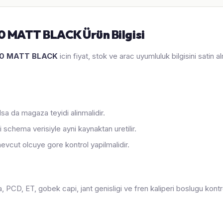
0 MATT BLACK Ürün Bilgisi
.60 MATT BLACK
icin fiyat, stok ve arac uyumluluk bilgisini satin
sa da magaza teyidi alinmalidir.
 schema verisiyle ayni kaynaktan uretilir.
evcut olcuye gore kontrol yapilmalidir.
PCD, ET, gobek capi, jant genisligi ve fren kaliperi boslugu kontrol