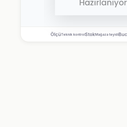
Ölçü
Stok
Bu
Teknik kontrol
Mağaza teyidi