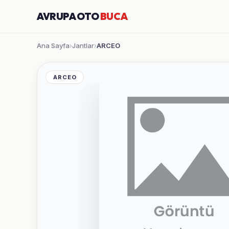
AVRUPA OTO
BUCA
Ana Sayfa
Jantlar
ARCEO
›
›
ARCEO