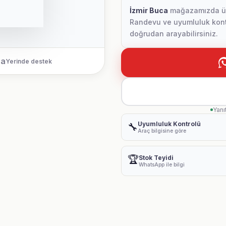
İzmir Buca
mağazamızda ürün
Randevu ve uyumluluk kontr
doğrudan arayabilirsiniz.
ca
Yerinde destek
Yanı
Uyumluluk Kontrolü
🔧
Araç bilgisine göre
🏆
Stok Teyidi
WhatsApp ile bilgi