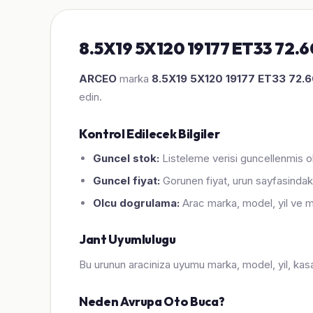
8.5X19 5X120 19177 ET33 72.6
ARCEO
marka
8.5X19 5X120 19177 ET33 72
edin.
Kontrol Edilecek Bilgiler
Guncel stok:
Listeleme verisi guncellenmis ol
Guncel fiyat:
Gorunen fiyat, urun sayfasindaki
Olcu dogrulama:
Arac marka, model, yil ve m
Jant Uyumlulugu
Bu urunun araciniza uyumu marka, model, yil, kasa, 
Neden Avrupa Oto Buca?