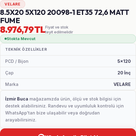
VELARE
8.5X20 5X120 20098-1 ET35 72,6 MATT
FUME
8.976,79 TL
Fiyat ve stok
teyit edilmelidir
Stokta Mevcut
TEKNIK ÖZELLIKLER
PCD / Bijon
5x120
Çap
20 İnç
Marka
VELARE
İzmir Buca
mağazamızda ürün, ölçü ve stok bilgisi için
destek alabilirsiniz. Randevu ve uyumluluk kontrolü için
WhatsApp'tan bize ulaşabilir veya doğrudan
arayabilirsiniz.