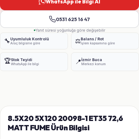
WhatsApp ile Bilgi Al
0531 625 16 47
Yanıt süresi yoğunluğa göre değişebilir
Uyumluluk Kontrolü
Balans / Rot
🔧
⚖️
Araç bilgisine göre
İşlem kapsamına göre
🏆
Stok Teyidi
İzmir Buca
📍
WhatsApp ile bilgi
Merkezi konum
8.5X20 5X120 20098-1 ET35 72,6
MATT FUME Ürün Bilgisi