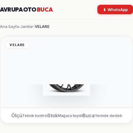
AVRUPA OTO
BUCA
📱 WhatsApp
Ana Sayfa
Jantlar
VELARE
›
›
VELARE
Ölçü
Stok
Buca
Teknik kontrol
Mağaza teyidi
Yerinde destek