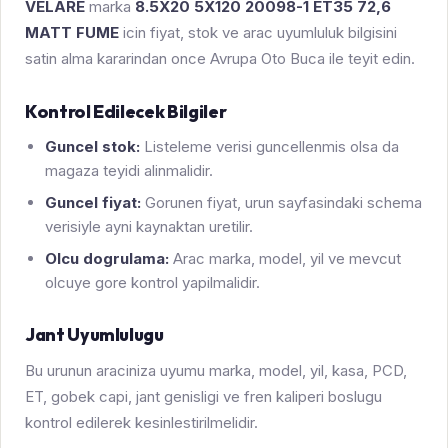
VELARE
marka
8.5X20 5X120 20098-1 ET35 72,6
MATT FUME
icin fiyat, stok ve arac uyumluluk bilgisini
satin alma kararindan once Avrupa Oto Buca ile teyit edin.
Kontrol Edilecek Bilgiler
Guncel stok:
Listeleme verisi guncellenmis olsa da
magaza teyidi alinmalidir.
Guncel fiyat:
Gorunen fiyat, urun sayfasindaki schema
verisiyle ayni kaynaktan uretilir.
Olcu dogrulama:
Arac marka, model, yil ve mevcut
olcuye gore kontrol yapilmalidir.
Jant Uyumlulugu
Bu urunun araciniza uyumu marka, model, yil, kasa, PCD,
ET, gobek capi, jant genisligi ve fren kaliperi boslugu
kontrol edilerek kesinlestirilmelidir.