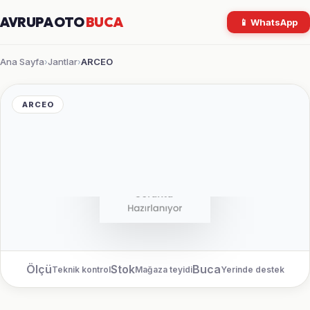
AVRUPA OTO
BUCA
📱 WhatsApp
Ana Sayfa
Jantlar
ARCEO
›
›
ARCEO
Ölçü
Stok
Buca
Teknik kontrol
Mağaza teyidi
Yerinde destek