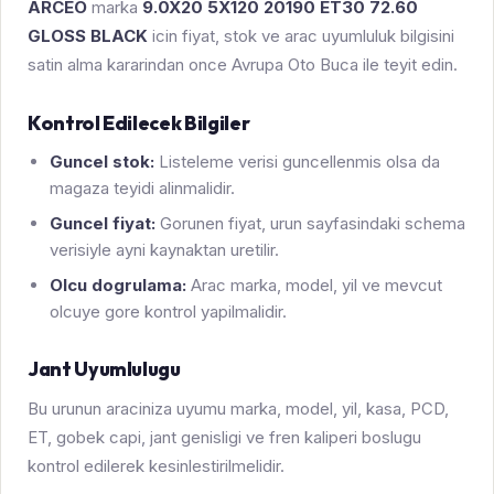
ARCEO
marka
9.0X20 5X120 20190 ET30 72.60
GLOSS BLACK
icin fiyat, stok ve arac uyumluluk bilgisini
satin alma kararindan once Avrupa Oto Buca ile teyit edin.
Kontrol Edilecek Bilgiler
Guncel stok:
Listeleme verisi guncellenmis olsa da
magaza teyidi alinmalidir.
Guncel fiyat:
Gorunen fiyat, urun sayfasindaki schema
verisiyle ayni kaynaktan uretilir.
Olcu dogrulama:
Arac marka, model, yil ve mevcut
olcuye gore kontrol yapilmalidir.
Jant Uyumlulugu
Bu urunun araciniza uyumu marka, model, yil, kasa, PCD,
ET, gobek capi, jant genisligi ve fren kaliperi boslugu
kontrol edilerek kesinlestirilmelidir.