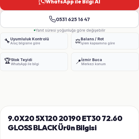
WhatsApp ile Bilgi Al
0531 625 16 47
Yanıt süresi yoğunluğa göre değişebilir
Uyumluluk Kontrolü
Balans / Rot
🔧
⚖️
Araç bilgisine göre
İşlem kapsamına göre
🏆
Stok Teyidi
İzmir Buca
📍
WhatsApp ile bilgi
Merkezi konum
9.0X20 5X120 20190 ET30 72.60
GLOSS BLACK Ürün Bilgisi