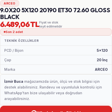
ARCEO
9.0X20 5X120 20190 ET30 72.60 GLOSS
BLACK
6.489,06 TL
Fiyat ve stok
teyit edilmelidir
Son 2 adet
TEKNIK ÖZELLIKLER
PCD / Bijon
5x120
Çap
20 İnç
Marka
ARCEO
İzmir Buca
mağazamızda ürün, ölçü ve stok bilgisi için
destek alabilirsiniz. Randevu ve uyumluluk kontrolü için
WhatsApp'tan bize ulaşabilir veya doğrudan
arayabilirsiniz.