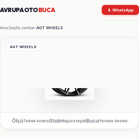
AVRUPA OTO
BUCA
📱 WhatsApp
Ana Sayfa
Jantlar
AGT WHEELS
›
›
AGT WHEELS
Ölçü
Stok
Buca
Teknik kontrol
Mağaza teyidi
Yerinde destek