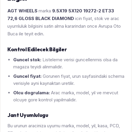
AGT WHEELS
marka
9.5X19 5X120 19272-2 ET33
72,6 GLOSS BLACK DIAMOND
icin fiyat, stok ve arac
uyumluluk bilgisini satin alma kararindan once Avrupa Oto
Buca ile teyit edin.
Kontrol Edilecek Bilgiler
Guncel stok:
Listeleme verisi guncellenmis olsa da
magaza teyidi alinmalidir.
Guncel fiyat:
Gorunen fiyat, urun sayfasindaki schema
verisiyle ayni kaynaktan uretilir.
Olcu dogrulama:
Arac marka, model, yil ve mevcut
olcuye gore kontrol yapilmalidir.
Jant Uyumlulugu
Bu urunun araciniza uyumu marka, model, yil, kasa, PCD,