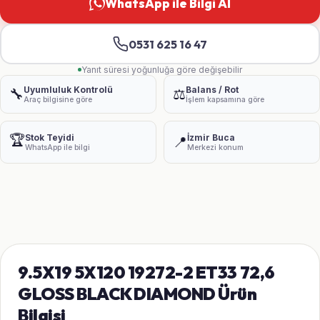
WhatsApp ile Bilgi Al
0531 625 16 47
Yanıt süresi yoğunluğa göre değişebilir
Uyumluluk Kontrolü
Balans / Rot
🔧
⚖️
Araç bilgisine göre
İşlem kapsamına göre
🏆
Stok Teyidi
İzmir Buca
📍
WhatsApp ile bilgi
Merkezi konum
9.5X19 5X120 19272-2 ET33 72,6
GLOSS BLACK DIAMOND Ürün
Bilgisi