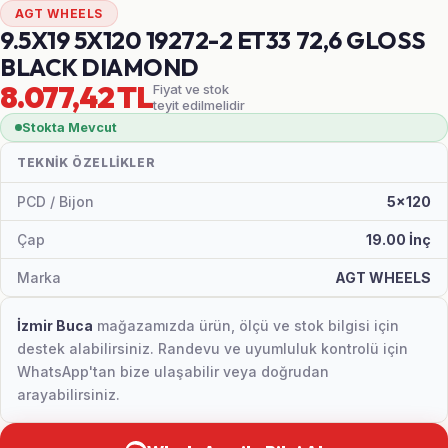
AGT WHEELS
9.5X19 5X120 19272-2 ET33 72,6 GLOSS
BLACK DIAMOND
8.077,42 TL
Fiyat ve stok
teyit edilmelidir
Stokta Mevcut
TEKNIK ÖZELLIKLER
PCD / Bijon
5x120
Çap
19.00 İnç
Marka
AGT WHEELS
İzmir Buca
mağazamızda ürün, ölçü ve stok bilgisi için
destek alabilirsiniz. Randevu ve uyumluluk kontrolü için
WhatsApp'tan bize ulaşabilir veya doğrudan
arayabilirsiniz.