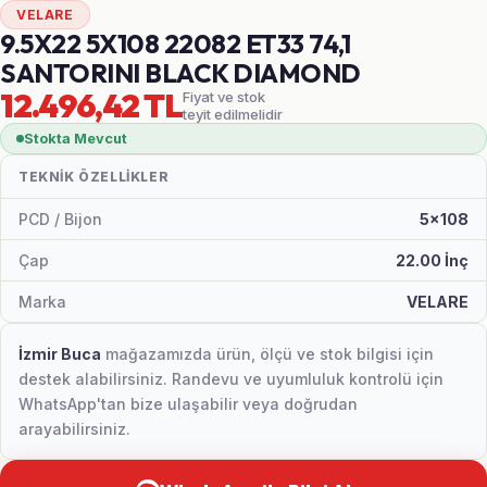
VELARE
9.5X22 5X108 22082 ET33 74,1
SANTORINI BLACK DIAMOND
12.496,42 TL
Fiyat ve stok
teyit edilmelidir
Stokta Mevcut
TEKNIK ÖZELLIKLER
PCD / Bijon
5x108
Çap
22.00 İnç
Marka
VELARE
İzmir Buca
mağazamızda ürün, ölçü ve stok bilgisi için
destek alabilirsiniz. Randevu ve uyumluluk kontrolü için
WhatsApp'tan bize ulaşabilir veya doğrudan
arayabilirsiniz.