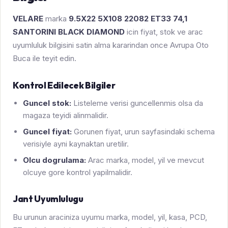
VELARE
marka
9.5X22 5X108 22082 ET33 74,1
SANTORINI BLACK DIAMOND
icin fiyat, stok ve arac
uyumluluk bilgisini satin alma kararindan once Avrupa Oto
Buca ile teyit edin.
Kontrol Edilecek Bilgiler
Guncel stok:
Listeleme verisi guncellenmis olsa da
magaza teyidi alinmalidir.
Guncel fiyat:
Gorunen fiyat, urun sayfasindaki schema
verisiyle ayni kaynaktan uretilir.
Olcu dogrulama:
Arac marka, model, yil ve mevcut
olcuye gore kontrol yapilmalidir.
Jant Uyumlulugu
Bu urunun araciniza uyumu marka, model, yil, kasa, PCD,