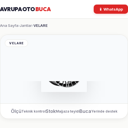
AVRUPA OTO
BUCA
📱 WhatsApp
Ana Sayfa
Jantlar
VELARE
›
›
VELARE
Ölçü
Stok
Buca
Teknik kontrol
Mağaza teyidi
Yerinde destek