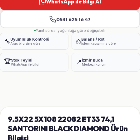
WhatsApp ile Bilgi Al
0531 625 16 47
Yanıt süresi yoğunluğa göre değişebilir
Uyumluluk Kontrolü
Balans / Rot
🔧
⚖️
Araç bilgisine göre
İşlem kapsamına göre
🏆
Stok Teyidi
İzmir Buca
📍
WhatsApp ile bilgi
Merkezi konum
9.5X22 5X108 22082 ET33 74,1
SANTORINI BLACK DIAMOND Ürün
Bilgisi