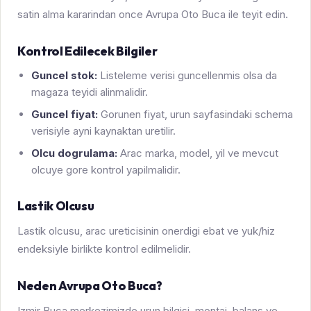
satin alma kararindan once Avrupa Oto Buca ile teyit edin.
Kontrol Edilecek Bilgiler
Guncel stok:
Listeleme verisi guncellenmis olsa da
magaza teyidi alinmalidir.
Guncel fiyat:
Gorunen fiyat, urun sayfasindaki schema
verisiyle ayni kaynaktan uretilir.
Olcu dogrulama:
Arac marka, model, yil ve mevcut
olcuye gore kontrol yapilmalidir.
Lastik Olcusu
Lastik olcusu, arac ureticisinin onerdigi ebat ve yuk/hiz
endeksiyle birlikte kontrol edilmelidir.
Neden Avrupa Oto Buca?
Izmir Buca merkezimizde urun bilgisi, montaj, balans ve