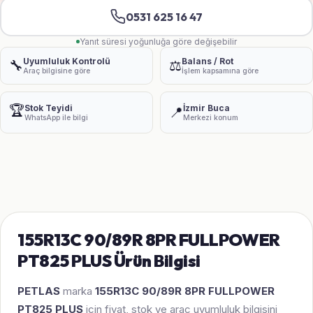
0531 625 16 47
Yanıt süresi yoğunluğa göre değişebilir
Uyumluluk Kontrolü
Balans / Rot
🔧
⚖️
Araç bilgisine göre
İşlem kapsamına göre
🏆
Stok Teyidi
İzmir Buca
📍
WhatsApp ile bilgi
Merkezi konum
155R13C 90/89R 8PR FULLPOWER
PT825 PLUS Ürün Bilgisi
PETLAS
marka
155R13C 90/89R 8PR FULLPOWER
PT825 PLUS
icin fiyat, stok ve arac uyumluluk bilgisini