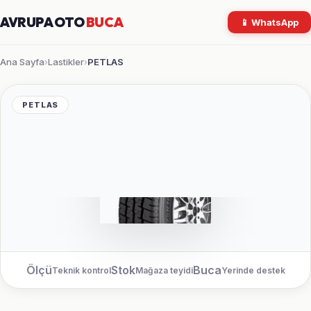
AVRUPA OTO
BUCA
📱 WhatsApp
Ana Sayfa
Lastikler
PETLAS
›
›
PETLAS
Ölçü
Stok
Buca
Teknik kontrol
Mağaza teyidi
Yerinde destek