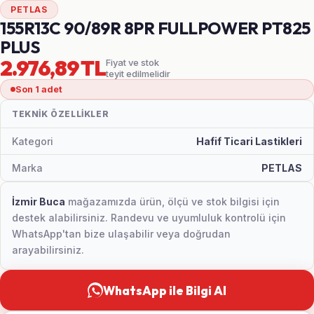
PETLAS
155R13C 90/89R 8PR FULLPOWER PT825
PLUS
2.976,89 TL
Fiyat ve stok
teyit edilmelidir
Son 1 adet
TEKNIK ÖZELLIKLER
Kategori
Hafif Ticari Lastikleri
Marka
PETLAS
İzmir Buca
mağazamızda ürün, ölçü ve stok bilgisi için
destek alabilirsiniz. Randevu ve uyumluluk kontrolü için
WhatsApp'tan bize ulaşabilir veya doğrudan
arayabilirsiniz.
WhatsApp ile Bilgi Al