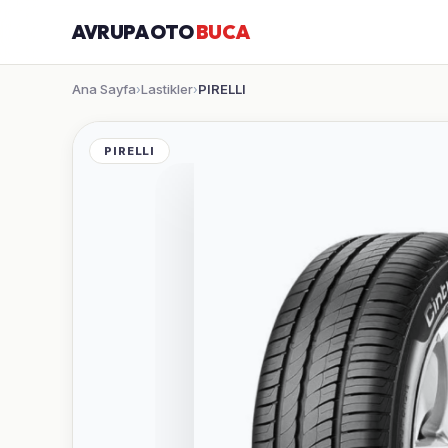
AVRUPA OTO
BUCA
Ana Sayfa
Lastikler
PIRELLI
›
›
PIRELLI