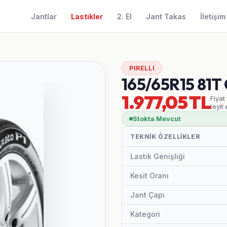
Jantlar
Lastikler
2. El
Jant Takas
İletişim
PIRELLI
165/65R15 81
1.977,05 TL
Fiyat
teyit 
Stokta Mevcut
TEKNIK ÖZELLIKLER
Lastik Genişliği
Kesit Oranı
Jant Çapı
Kategori