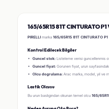
165/65R15 81T CINTURATO P1 V
PIRELLI
marka
165/65R15 81T CINTURATO P1
Kontrol Edilecek Bilgiler
Guncel stok:
Listeleme verisi guncellenmis ol
Guncel fiyat:
Gorunen fiyat, urun sayfasindaki
Olcu dogrulama:
Arac marka, model, yil ve m
Lastik Olcusu
Bu urun basligindan okunan temel olcu
165/65R1
Neden Avrupa Oto Buca?