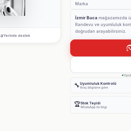
Marka
İzmir Buca
mağazamızda ürün
Randevu ve uyumluluk kontr
doğrudan arayabilirsiniz.
ca
Yerinde destek
Yanı
Uyumluluk Kontrolü
🔧
Araç bilgisine göre
🏆
Stok Teyidi
WhatsApp ile bilgi