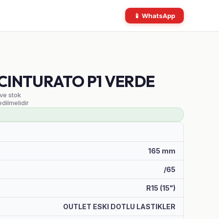
📱 WhatsApp
T CINTURATO P1 VERDE
 ve stok
edilmelidir
165 mm
/65
R15 (15")
OUTLET ESKI DOTLU LASTIKLER