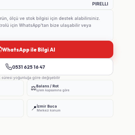
PIRELLI
, ölçü ve stok bilgisi için destek alabilirsiniz.
olü için WhatsApp'tan bize ulaşabilir veya
WhatsApp ile Bilgi Al
0531 625 16 47
t süresi yoğunluğa göre değişebilir
Balans / Rot
⚖️
İşlem kapsamına göre
İzmir Buca
📍
Merkezi konum