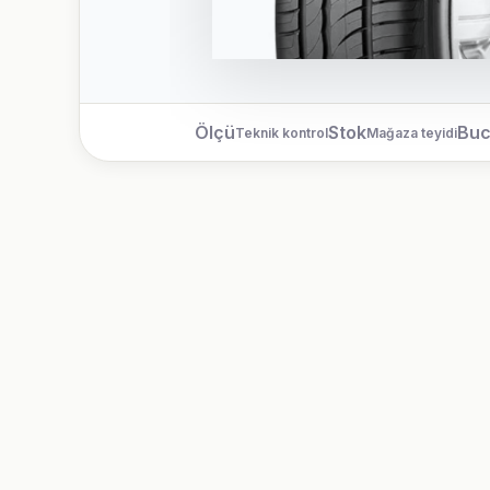
Ölçü
Stok
Bu
Teknik kontrol
Mağaza teyidi