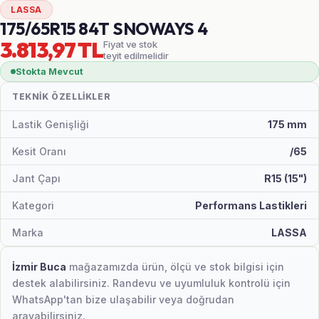
LASSA
175/65R15 84T SNOWAYS 4
3.813,97 TL
Fiyat ve stok
teyit edilmelidir
Stokta Mevcut
TEKNIK ÖZELLIKLER
Lastik Genişliği
175 mm
Kesit Oranı
/65
Jant Çapı
R15 (15")
Kategori
Performans Lastikleri
Marka
LASSA
İzmir Buca
mağazamızda ürün, ölçü ve stok bilgisi için
destek alabilirsiniz. Randevu ve uyumluluk kontrolü için
WhatsApp'tan bize ulaşabilir veya doğrudan
arayabilirsiniz.