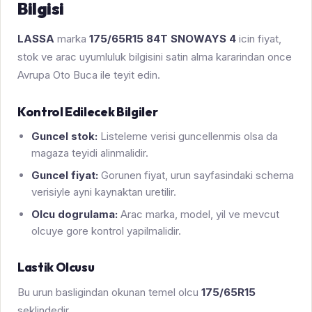
Bilgisi
LASSA
marka
175/65R15 84T SNOWAYS 4
icin fiyat,
stok ve arac uyumluluk bilgisini satin alma kararindan once
Avrupa Oto Buca ile teyit edin.
Kontrol Edilecek Bilgiler
Guncel stok:
Listeleme verisi guncellenmis olsa da
magaza teyidi alinmalidir.
Guncel fiyat:
Gorunen fiyat, urun sayfasindaki schema
verisiyle ayni kaynaktan uretilir.
Olcu dogrulama:
Arac marka, model, yil ve mevcut
olcuye gore kontrol yapilmalidir.
Lastik Olcusu
Bu urun basligindan okunan temel olcu
175/65R15
seklindedir.