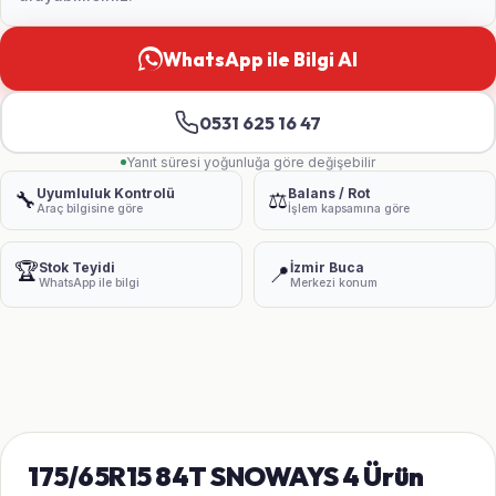
WhatsApp ile Bilgi Al
0531 625 16 47
Yanıt süresi yoğunluğa göre değişebilir
Uyumluluk Kontrolü
Balans / Rot
🔧
⚖️
Araç bilgisine göre
İşlem kapsamına göre
🏆
Stok Teyidi
İzmir Buca
📍
WhatsApp ile bilgi
Merkezi konum
175/65R15 84T SNOWAYS 4 Ürün