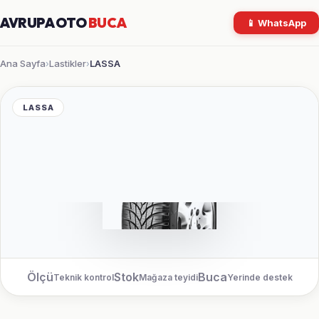
AVRUPA OTO
BUCA
📱 WhatsApp
Ana Sayfa
Lastikler
LASSA
›
›
LASSA
Ölçü
Stok
Buca
Teknik kontrol
Mağaza teyidi
Yerinde destek