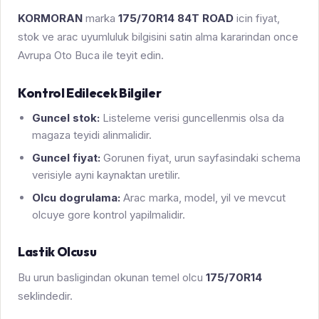
KORMORAN
marka
175/70R14 84T ROAD
icin fiyat,
stok ve arac uyumluluk bilgisini satin alma kararindan once
Avrupa Oto Buca ile teyit edin.
Kontrol Edilecek Bilgiler
Guncel stok:
Listeleme verisi guncellenmis olsa da
magaza teyidi alinmalidir.
Guncel fiyat:
Gorunen fiyat, urun sayfasindaki schema
verisiyle ayni kaynaktan uretilir.
Olcu dogrulama:
Arac marka, model, yil ve mevcut
olcuye gore kontrol yapilmalidir.
Lastik Olcusu
Bu urun basligindan okunan temel olcu
175/70R14
seklindedir.