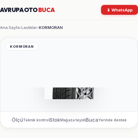
AVRUPA OTO
BUCA
📱 WhatsApp
Ana Sayfa
Lastikler
KORMORAN
›
›
KORMORAN
Ölçü
Stok
Buca
Teknik kontrol
Mağaza teyidi
Yerinde destek