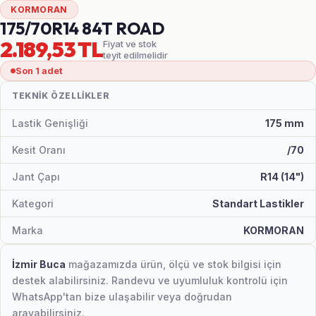
KORMORAN
175/70R14 84T ROAD
2.189,53 TL
Fiyat ve stok
teyit edilmelidir
Son 1 adet
TEKNIK ÖZELLIKLER
Lastik Genişliği
175 mm
Kesit Oranı
/70
Jant Çapı
R14 (14")
Kategori
Standart Lastikler
Marka
KORMORAN
İzmir Buca
mağazamızda ürün, ölçü ve stok bilgisi için
destek alabilirsiniz. Randevu ve uyumluluk kontrolü için
WhatsApp'tan bize ulaşabilir veya doğrudan
arayabilirsiniz.