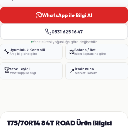
WhatsApp ile Bilgi Al
0531 625 16 47
Yanıt süresi yoğunluğa göre değişebilir
Uyumluluk Kontrolü
Balans / Rot
🔧
⚖️
Araç bilgisine göre
İşlem kapsamına göre
🏆
Stok Teyidi
İzmir Buca
📍
WhatsApp ile bilgi
Merkezi konum
175/70R14 84T ROAD Ürün Bilgisi