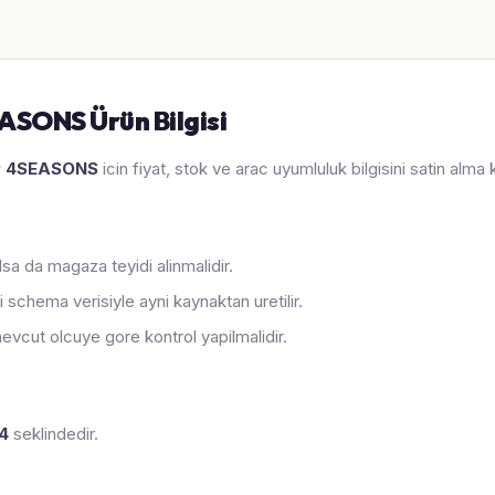
ASONS Ürün Bilgisi
P 4SEASONS
icin fiyat, stok ve arac uyumluluk bilgisini satin alma
sa da magaza teyidi alinmalidir.
 schema verisiyle ayni kaynaktan uretilir.
evcut olcuye gore kontrol yapilmalidir.
4
seklindedir.