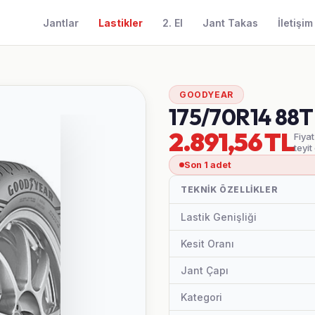
Jantlar
Lastikler
2. El
Jant Takas
İletişim
GOODYEAR
175/70R14 88
2.891,56 TL
Fiyat
teyit
Son 1 adet
TEKNIK ÖZELLIKLER
Lastik Genişliği
Kesit Oranı
Jant Çapı
Kategori