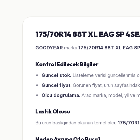
175/70R14 88T XL EAG SP 4SE
GOODYEAR
marka
175/70R14 88T XL EAG S
Kontrol Edilecek Bilgiler
Guncel stok:
Listeleme verisi guncellenmis ol
Guncel fiyat:
Gorunen fiyat, urun sayfasindaki
Olcu dogrulama:
Arac marka, model, yil ve m
Lastik Olcusu
Bu urun basligindan okunan temel olcu
175/70R1
Neden Avrupa Oto Buca?