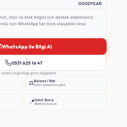
GOODYEAR
, ölçü ve stok bilgisi için destek alabilirsiniz.
olü için WhatsApp'tan bize ulaşabilir veya
WhatsApp ile Bilgi Al
0531 625 16 47
t süresi yoğunluğa göre değişebilir
Balans / Rot
⚖️
İşlem kapsamına göre
İzmir Buca
📍
Merkezi konum