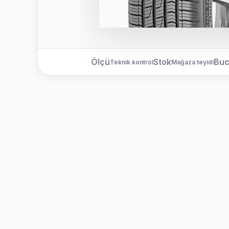
Ölçü
Stok
Bu
Teknik kontrol
Mağaza teyidi