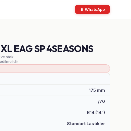
📱 WhatsApp
T XL EAG SP 4SEASONS
 ve stok
 edilmelidir
175 mm
/70
R14 (14")
Standart Lastikler