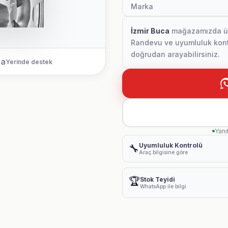
Marka
İzmir Buca
mağazamızda ürün
Randevu ve uyumluluk kontr
doğrudan arayabilirsiniz.
ca
Yerinde destek
Yanı
Uyumluluk Kontrolü
🔧
Araç bilgisine göre
🏆
Stok Teyidi
WhatsApp ile bilgi