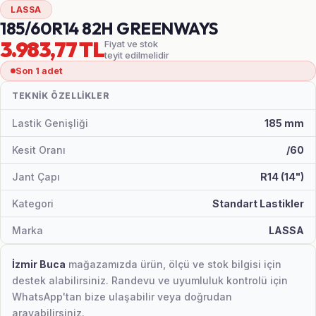
LASSA
185/60R14 82H GREENWAYS
3.983,77 TL
Fiyat ve stok
teyit edilmelidir
Son 1 adet
TEKNIK ÖZELLIKLER
Lastik Genişliği
185 mm
Kesit Oranı
/60
Jant Çapı
R14 (14")
Kategori
Standart Lastikler
Marka
LASSA
İzmir Buca
mağazamızda ürün, ölçü ve stok bilgisi için
destek alabilirsiniz. Randevu ve uyumluluk kontrolü için
WhatsApp'tan bize ulaşabilir veya doğrudan
arayabilirsiniz.