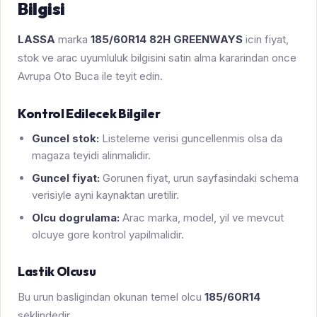
Bilgisi
LASSA
marka
185/60R14 82H GREENWAYS
icin fiyat,
stok ve arac uyumluluk bilgisini satin alma kararindan once
Avrupa Oto Buca ile teyit edin.
Kontrol Edilecek Bilgiler
Guncel stok:
Listeleme verisi guncellenmis olsa da
magaza teyidi alinmalidir.
Guncel fiyat:
Gorunen fiyat, urun sayfasindaki schema
verisiyle ayni kaynaktan uretilir.
Olcu dogrulama:
Arac marka, model, yil ve mevcut
olcuye gore kontrol yapilmalidir.
Lastik Olcusu
Bu urun basligindan okunan temel olcu
185/60R14
seklindedir.