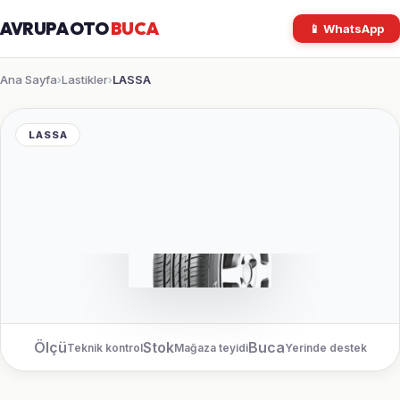
AVRUPA OTO
BUCA
📱 WhatsApp
Ana Sayfa
Lastikler
LASSA
›
›
LASSA
Ölçü
Stok
Buca
Teknik kontrol
Mağaza teyidi
Yerinde destek