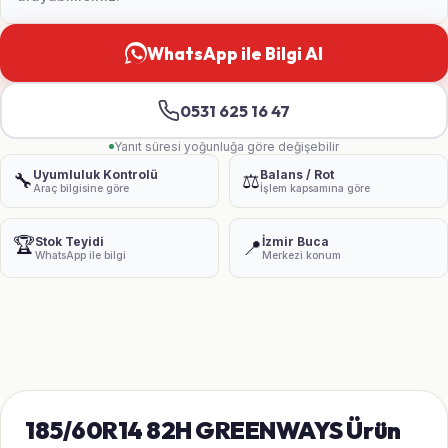
WhatsApp ile Bilgi Al
0531 625 16 47
Yanıt süresi yoğunluğa göre değişebilir
Uyumluluk Kontrolü
Balans / Rot
🔧
⚖️
Araç bilgisine göre
İşlem kapsamına göre
🏆
Stok Teyidi
İzmir Buca
📍
WhatsApp ile bilgi
Merkezi konum
185/60R14 82H GREENWAYS Ürün