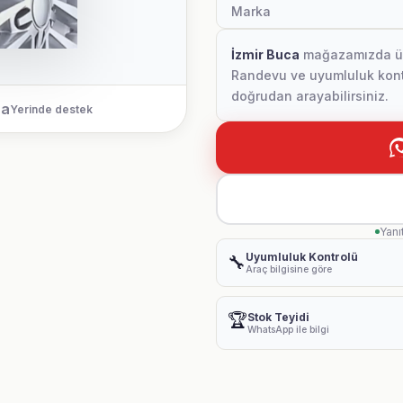
Marka
İzmir Buca
mağazamızda ürün
Randevu ve uyumluluk kontr
doğrudan arayabilirsiniz.
ca
Yerinde destek
Yanı
Uyumluluk Kontrolü
🔧
Araç bilgisine göre
🏆
Stok Teyidi
WhatsApp ile bilgi