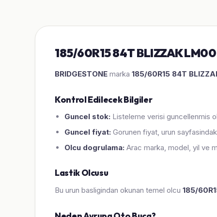
185/60R15 84T BLIZZAK LM005 
BRIDGESTONE
marka
185/60R15 84T BLIZZ
Kontrol Edilecek Bilgiler
Guncel stok:
Listeleme verisi guncellenmis ol
Guncel fiyat:
Gorunen fiyat, urun sayfasindaki
Olcu dogrulama:
Arac marka, model, yil ve m
Lastik Olcusu
Bu urun basligindan okunan temel olcu
185/60R1
Neden Avrupa Oto Buca?