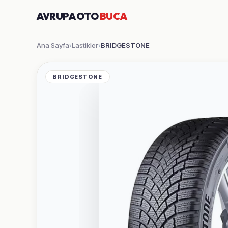
AVRUPA OTO
BUCA
Ana Sayfa
Lastikler
BRIDGESTONE
›
›
BRIDGESTONE