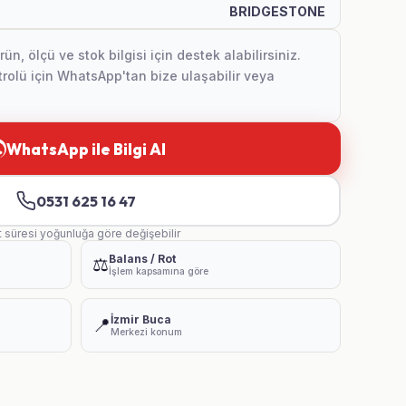
BRIDGESTONE
, ölçü ve stok bilgisi için destek alabilirsiniz.
olü için WhatsApp'tan bize ulaşabilir veya
WhatsApp ile Bilgi Al
0531 625 16 47
t süresi yoğunluğa göre değişebilir
Balans / Rot
⚖️
İşlem kapsamına göre
İzmir Buca
📍
Merkezi konum