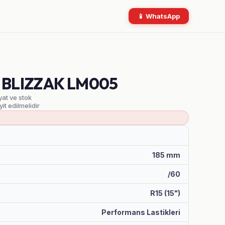
📱 WhatsApp
T BLIZZAK LM005
yat ve stok
yit edilmelidir
185 mm
/60
R15 (15")
Performans Lastikleri