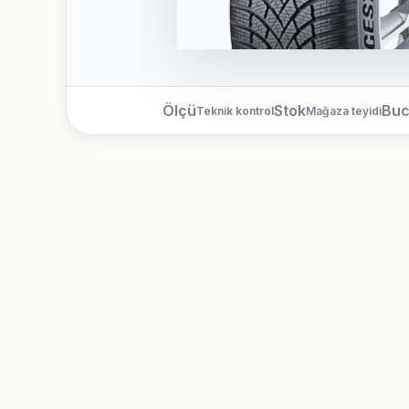
Ölçü
Stok
Bu
Teknik kontrol
Mağaza teyidi