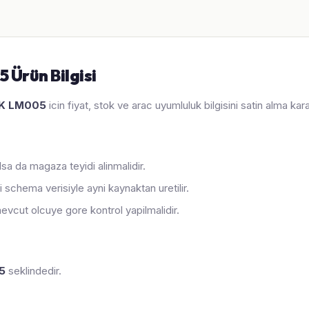
Ürün Bilgisi
AK LM005
icin fiyat, stok ve arac uyumluluk bilgisini satin alma ka
sa da magaza teyidi alinmalidir.
 schema verisiyle ayni kaynaktan uretilir.
evcut olcuye gore kontrol yapilmalidir.
5
seklindedir.