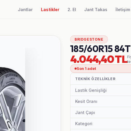
Jantlar
Lastikler
2. El
Jant Takas
İletişim
BRIDGESTONE
185/60R15 84
4.044,40 TL
Fi
te
Son 1 adet
TEKNIK ÖZELLIKLER
Lastik Genişliği
Kesit Oranı
Jant Çapı
Kategori