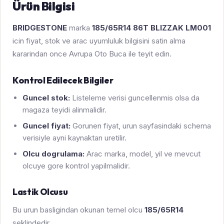
Ürün Bilgisi
BRIDGESTONE
marka
185/65R14 86T BLIZZAK LM001
icin fiyat, stok ve arac uyumluluk bilgisini satin alma
kararindan once Avrupa Oto Buca ile teyit edin.
Kontrol Edilecek Bilgiler
Guncel stok:
Listeleme verisi guncellenmis olsa da
magaza teyidi alinmalidir.
Guncel fiyat:
Gorunen fiyat, urun sayfasindaki schema
verisiyle ayni kaynaktan uretilir.
Olcu dogrulama:
Arac marka, model, yil ve mevcut
olcuye gore kontrol yapilmalidir.
Lastik Olcusu
Bu urun basligindan okunan temel olcu
185/65R14
seklindedir.