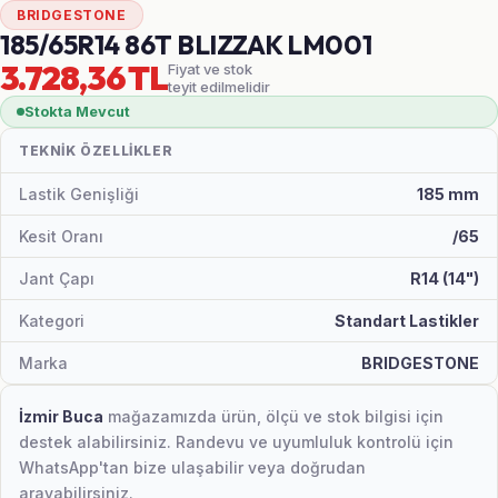
BRIDGESTONE
185/65R14 86T BLIZZAK LM001
3.728,36 TL
Fiyat ve stok
teyit edilmelidir
Stokta Mevcut
TEKNIK ÖZELLIKLER
Lastik Genişliği
185 mm
Kesit Oranı
/65
Jant Çapı
R14 (14")
Kategori
Standart Lastikler
Marka
BRIDGESTONE
İzmir Buca
mağazamızda ürün, ölçü ve stok bilgisi için
destek alabilirsiniz. Randevu ve uyumluluk kontrolü için
WhatsApp'tan bize ulaşabilir veya doğrudan
arayabilirsiniz.