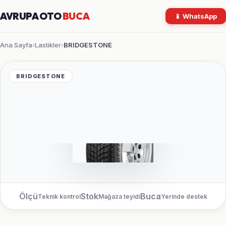
AVRUPA OTO
BUCA
📱 WhatsApp
Ana Sayfa
Lastikler
BRIDGESTONE
›
›
BRIDGESTONE
Ölçü
Stok
Buca
Teknik kontrol
Mağaza teyidi
Yerinde destek