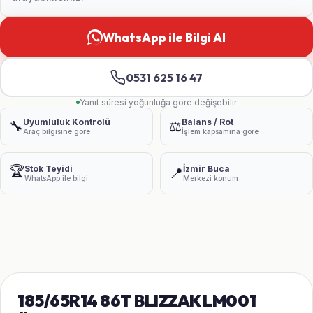
WhatsApp ile Bilgi Al
0531 625 16 47
Yanıt süresi yoğunluğa göre değişebilir
Uyumluluk Kontrolü
Balans / Rot
🔧
⚖️
Araç bilgisine göre
İşlem kapsamına göre
🏆
Stok Teyidi
İzmir Buca
📍
WhatsApp ile bilgi
Merkezi konum
185/65R14 86T BLIZZAK LM001