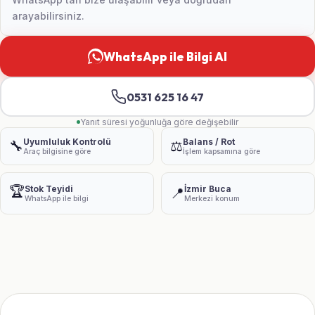
arayabilirsiniz.
WhatsApp ile Bilgi Al
0531 625 16 47
Yanıt süresi yoğunluğa göre değişebilir
Uyumluluk Kontrolü
Balans / Rot
🔧
⚖️
Araç bilgisine göre
İşlem kapsamına göre
🏆
Stok Teyidi
İzmir Buca
📍
WhatsApp ile bilgi
Merkezi konum