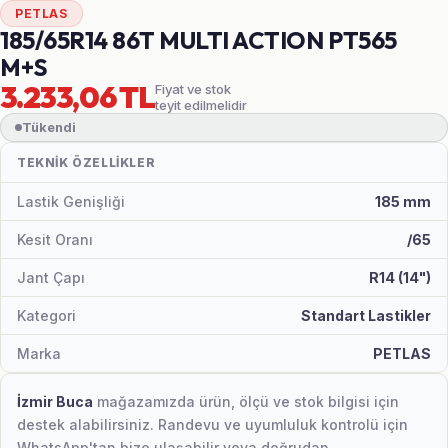
PETLAS
185/65R14 86T MULTI ACTION PT565
M+S
3.233,06 TL
Fiyat ve stok
teyit edilmelidir
Tükendi
TEKNIK ÖZELLIKLER
Lastik Genişliği
185 mm
Kesit Oranı
/65
Jant Çapı
R14 (14")
Kategori
Standart Lastikler
Marka
PETLAS
İzmir Buca
mağazamızda ürün, ölçü ve stok bilgisi için
destek alabilirsiniz. Randevu ve uyumluluk kontrolü için
WhatsApp'tan bize ulaşabilir veya doğrudan