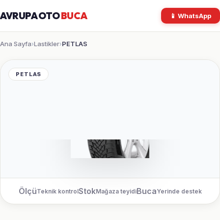
AVRUPA OTO
BUCA
📱 WhatsApp
Ana Sayfa
Lastikler
PETLAS
›
›
PETLAS
Ölçü
Stok
Buca
Teknik kontrol
Mağaza teyidi
Yerinde destek