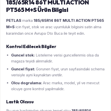
185/65R14 86T MULTI ACTION
PT565 M+S Ürün Bilgisi
PETLAS
marka
185/65R14 86T MULTI ACTION PT565
M+S
icin fiyat, stok ve arac uyumluluk bilgisini satin alma
kararindan once Avrupa Oto Buca ile teyit edin.
Kontrol Edilecek Bilgiler
Guncel stok:
Listeleme verisi guncellenmis olsa da
magaza teyidi alinmalidir.
Guncel fiyat:
Gorunen fiyat, urun sayfasindaki schema
verisiyle ayni kaynaktan uretilir.
Olcu dogrulama:
Arac marka, model, yil ve mevcut
olcuye gore kontrol yapilmalidir.
Lastik Olcusu
Bu urun basligindan okunan temel olcu
185/65R14