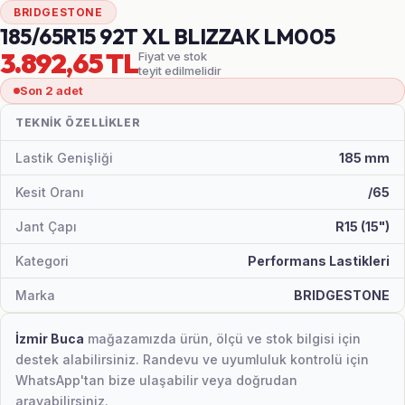
BRIDGESTONE
185/65R15 92T XL BLIZZAK LM005
3.892,65 TL
Fiyat ve stok
teyit edilmelidir
Son 2 adet
TEKNIK ÖZELLIKLER
Lastik Genişliği
185 mm
Kesit Oranı
/65
Jant Çapı
R15 (15")
Kategori
Performans Lastikleri
Marka
BRIDGESTONE
İzmir Buca
mağazamızda ürün, ölçü ve stok bilgisi için
destek alabilirsiniz. Randevu ve uyumluluk kontrolü için
WhatsApp'tan bize ulaşabilir veya doğrudan
arayabilirsiniz.