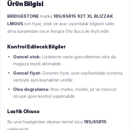
Ürün Bilgisi
BRIDGESTONE
marka
185/65R15 92T XL BLIZZAK
LM005
icin fiyat, stok ve arac uyumluluk bilgisini satin
alma kararindan once Avrupa Oto Buca ile teyit edin.
Kontrol Edilecek Bilgiler
Guncel stok:
Listeleme verisi guncellenmis olsa da
magaza teyidi alinmalidir.
Guncel fiyat:
Gorunen fiyat, urun sayfasindaki schema
verisiyle ayni kaynaktan uretilir.
Olcu dogrulama:
Arac marka, model, yil ve mevcut
olcuye gore kontrol yapilmalidir.
Lastik Olcusu
Bu urun basligindan okunan temel olcu
185/65R15
seklindedir.