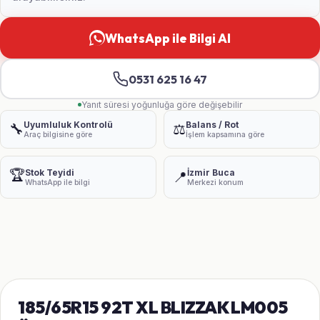
WhatsApp ile Bilgi Al
0531 625 16 47
Yanıt süresi yoğunluğa göre değişebilir
Uyumluluk Kontrolü
Balans / Rot
🔧
⚖️
Araç bilgisine göre
İşlem kapsamına göre
🏆
Stok Teyidi
İzmir Buca
📍
WhatsApp ile bilgi
Merkezi konum
185/65R15 92T XL BLIZZAK LM005