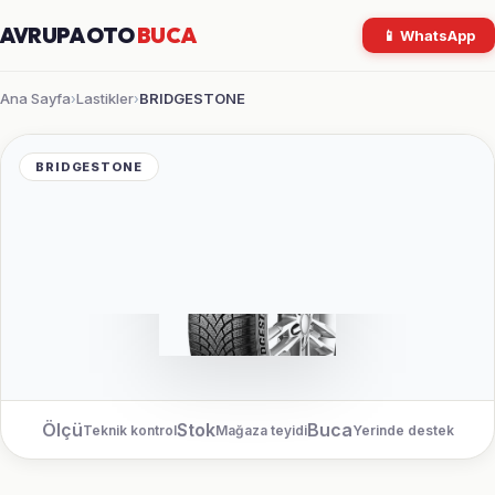
AVRUPA OTO
BUCA
📱 WhatsApp
Ana Sayfa
Lastikler
BRIDGESTONE
›
›
BRIDGESTONE
Ölçü
Stok
Buca
Teknik kontrol
Mağaza teyidi
Yerinde destek