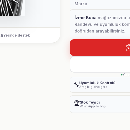
Marka
İzmir Buca
mağazamızda ürün
Randevu ve uyumluluk kontr
doğrudan arayabilirsiniz.
ca
Yerinde destek
Yanı
Uyumluluk Kontrolü
🔧
Araç bilgisine göre
🏆
Stok Teyidi
WhatsApp ile bilgi