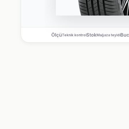
Ölçü
Stok
Bu
Teknik kontrol
Mağaza teyidi