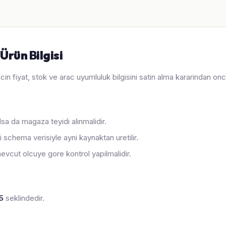
rün Bilgisi
icin fiyat, stok ve arac uyumluluk bilgisini satin alma kararindan on
sa da magaza teyidi alinmalidir.
 schema verisiyle ayni kaynaktan uretilir.
evcut olcuye gore kontrol yapilmalidir.
5
seklindedir.