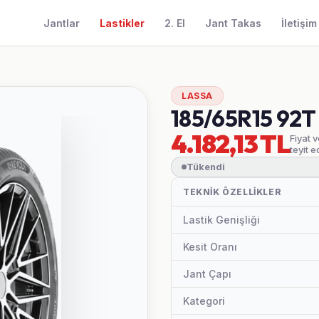
Jantlar
Lastikler
2. El
Jant Takas
İletişim
LASSA
185/65R15 92
4.182,13 TL
Fiyat 
teyit e
Tükendi
TEKNIK ÖZELLIKLER
Lastik Genişliği
Kesit Oranı
Jant Çapı
Kategori