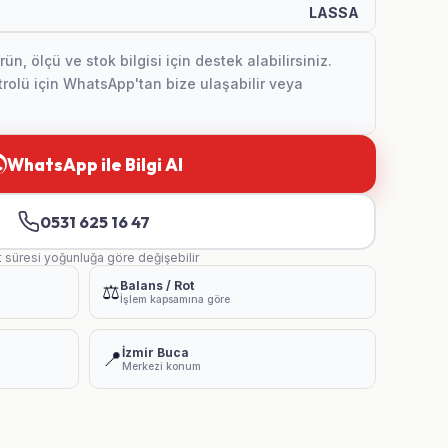
LASSA
, ölçü ve stok bilgisi için destek alabilirsiniz.
olü için WhatsApp'tan bize ulaşabilir veya
WhatsApp ile Bilgi Al
0531 625 16 47
t süresi yoğunluğa göre değişebilir
Balans / Rot
⚖️
İşlem kapsamına göre
İzmir Buca
📍
Merkezi konum