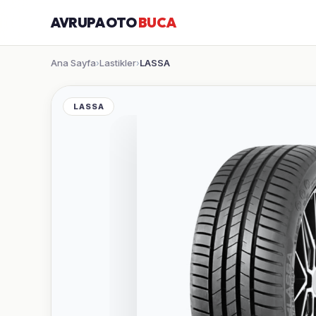
AVRUPA OTO
BUCA
Ana Sayfa
Lastikler
LASSA
›
›
LASSA