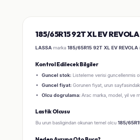
185/65R15 92T XL EV REVOLA Ü
LASSA
marka
185/65R15 92T XL EV REVOLA
Kontrol Edilecek Bilgiler
Guncel stok:
Listeleme verisi guncellenmis ol
Guncel fiyat:
Gorunen fiyat, urun sayfasindaki
Olcu dogrulama:
Arac marka, model, yil ve m
Lastik Olcusu
Bu urun basligindan okunan temel olcu
185/65R1
Neden Avrupa Oto Buca?