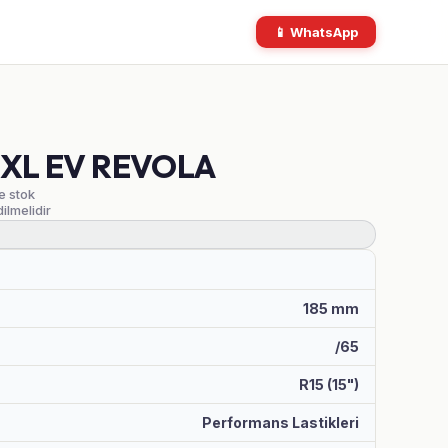
📱 WhatsApp
T XL EV REVOLA
ve stok
dilmelidir
185 mm
/65
R15 (15")
Performans Lastikleri