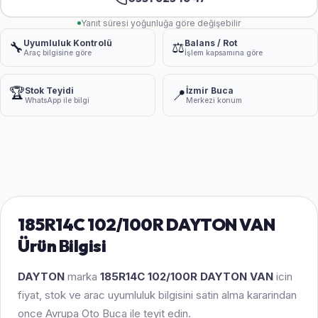
Yanıt süresi yoğunluğa göre değişebilir
Uyumluluk Kontrolü
Balans / Rot
🔧
⚖️
Araç bilgisine göre
İşlem kapsamına göre
🏆
Stok Teyidi
İzmir Buca
📍
WhatsApp ile bilgi
Merkezi konum
185R14C 102/100R DAYTON VAN
Ürün Bilgisi
DAYTON
marka
185R14C 102/100R DAYTON VAN
icin
fiyat, stok ve arac uyumluluk bilgisini satin alma kararindan
once Avrupa Oto Buca ile teyit edin.