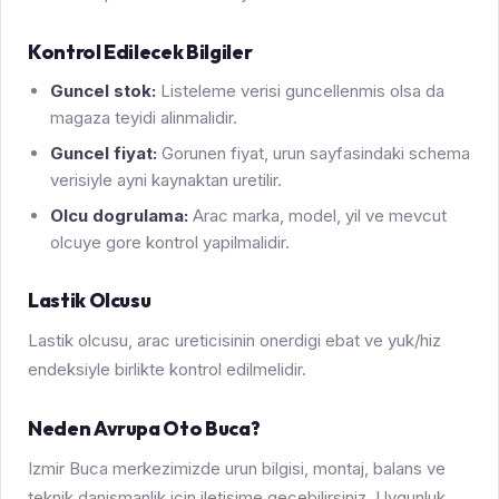
Kontrol Edilecek Bilgiler
Guncel stok:
Listeleme verisi guncellenmis olsa da
magaza teyidi alinmalidir.
Guncel fiyat:
Gorunen fiyat, urun sayfasindaki schema
verisiyle ayni kaynaktan uretilir.
Olcu dogrulama:
Arac marka, model, yil ve mevcut
olcuye gore kontrol yapilmalidir.
Lastik Olcusu
Lastik olcusu, arac ureticisinin onerdigi ebat ve yuk/hiz
endeksiyle birlikte kontrol edilmelidir.
Neden Avrupa Oto Buca?
Izmir Buca merkezimizde urun bilgisi, montaj, balans ve
teknik danismanlik icin iletisime gecebilirsiniz. Uygunluk,