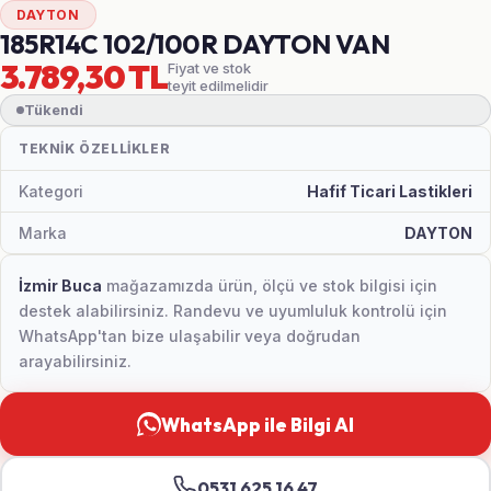
DAYTON
185R14C 102/100R DAYTON VAN
3.789,30 TL
Fiyat ve stok
teyit edilmelidir
Tükendi
TEKNIK ÖZELLIKLER
Kategori
Hafif Ticari Lastikleri
Marka
DAYTON
İzmir Buca
mağazamızda ürün, ölçü ve stok bilgisi için
destek alabilirsiniz. Randevu ve uyumluluk kontrolü için
WhatsApp'tan bize ulaşabilir veya doğrudan
arayabilirsiniz.
WhatsApp ile Bilgi Al
0531 625 16 47