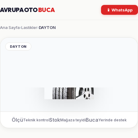
AVRUPA OTO
BUCA
📱 WhatsApp
Ana Sayfa
Lastikler
DAYTON
›
›
DAYTON
Ölçü
Stok
Buca
Teknik kontrol
Mağaza teyidi
Yerinde destek