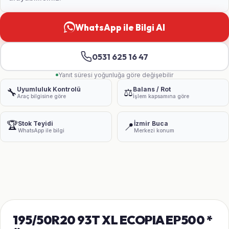
WhatsApp ile Bilgi Al
0531 625 16 47
Yanıt süresi yoğunluğa göre değişebilir
Uyumluluk Kontrolü
Balans / Rot
🔧
⚖️
Araç bilgisine göre
İşlem kapsamına göre
🏆
Stok Teyidi
İzmir Buca
📍
WhatsApp ile bilgi
Merkezi konum
195/50R20 93T XL ECOPIA EP500 *