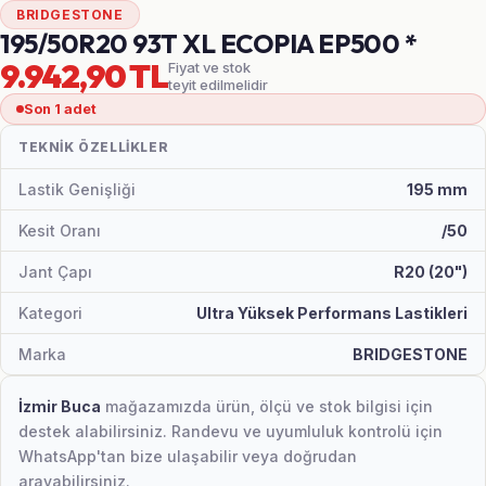
BRIDGESTONE
195/50R20 93T XL ECOPIA EP500 *
9.942,90 TL
Fiyat ve stok
teyit edilmelidir
Son 1 adet
TEKNIK ÖZELLIKLER
Lastik Genişliği
195 mm
Kesit Oranı
/50
Jant Çapı
R20 (20")
Kategori
Ultra Yüksek Performans Lastikleri
Marka
BRIDGESTONE
İzmir Buca
mağazamızda ürün, ölçü ve stok bilgisi için
destek alabilirsiniz. Randevu ve uyumluluk kontrolü için
WhatsApp'tan bize ulaşabilir veya doğrudan
arayabilirsiniz.