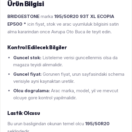
Ürün Bilgisi
BRIDGESTONE
marka
195/50R20 93T XL ECOPIA
EP500 *
icin fiyat, stok ve arac uyumluluk bilgisini satin
alma kararindan once Avrupa Oto Buca ile teyit edin.
Kontrol Edilecek Bilgiler
Guncel stok:
Listeleme verisi guncellenmis olsa da
magaza teyidi alinmalidir.
Guncel fiyat:
Gorunen fiyat, urun sayfasindaki schema
verisiyle ayni kaynaktan uretilir.
Olcu dogrulama:
Arac marka, model, yil ve mevcut
olcuye gore kontrol yapilmalidir.
Lastik Olcusu
Bu urun basligindan okunan temel olcu
195/50R20
seklindedir.