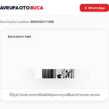
AVRUPA OTO
BUCA
📱 WhatsApp
Ana Sayfa
Lastikler
BRIDGESTONE
›
›
BRIDGESTONE
Ölçü
Stok
Buca
Teknik kontrol
Mağaza teyidi
Yerinde destek