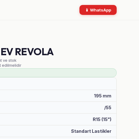
📱 WhatsApp
V EV REVOLA
at ve stok
t edilmelidir
195 mm
/55
R15 (15")
Standart Lastikler