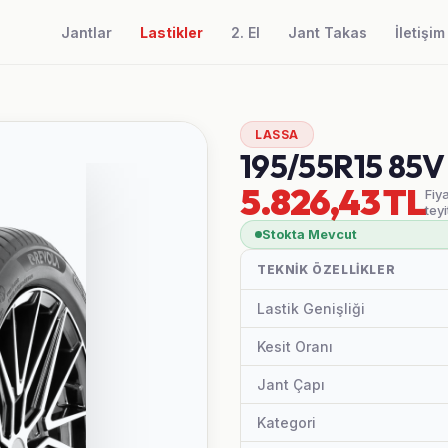
Jantlar
Lastikler
2. El
Jant Takas
İletişim
LASSA
195/55R15 85
5.826,43 TL
Fiy
teyi
Stokta Mevcut
TEKNIK ÖZELLIKLER
Lastik Genişliği
Kesit Oranı
Jant Çapı
Kategori