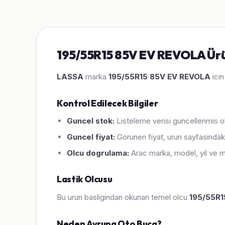
195/55R15 85V EV REVOLA Ürün
LASSA
marka
195/55R15 85V EV REVOLA
icin
Kontrol Edilecek Bilgiler
Guncel stok:
Listeleme verisi guncellenmis ol
Guncel fiyat:
Gorunen fiyat, urun sayfasindaki
Olcu dogrulama:
Arac marka, model, yil ve m
Lastik Olcusu
Bu urun basligindan okunan temel olcu
195/55R1
Neden Avrupa Oto Buca?