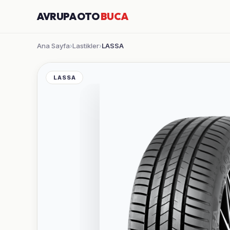
AVRUPA OTO
BUCA
Ana Sayfa
Lastikler
LASSA
›
›
LASSA