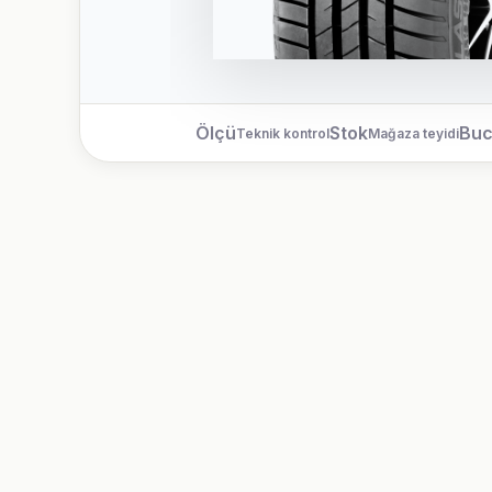
Ölçü
Stok
Bu
Teknik kontrol
Mağaza teyidi