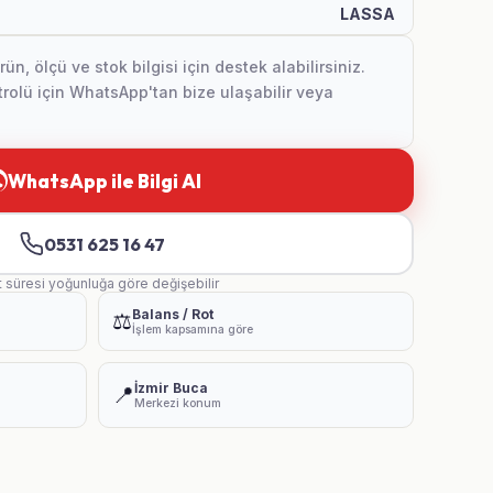
LASSA
, ölçü ve stok bilgisi için destek alabilirsiniz.
olü için WhatsApp'tan bize ulaşabilir veya
WhatsApp ile Bilgi Al
0531 625 16 47
t süresi yoğunluğa göre değişebilir
Balans / Rot
⚖️
İşlem kapsamına göre
İzmir Buca
📍
Merkezi konum