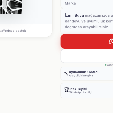
Marka
İzmir Buca
mağazamızda ürün
Randevu ve uyumluluk kontr
doğrudan arayabilirsiniz.
ca
Yerinde destek
Yanı
Uyumluluk Kontrolü
🔧
Araç bilgisine göre
🏆
Stok Teyidi
WhatsApp ile bilgi