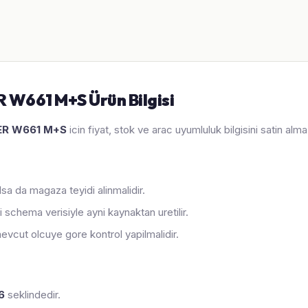
 W661 M+S Ürün Bilgisi
ER W661 M+S
icin fiyat, stok ve arac uyumluluk bilgisini satin al
sa da magaza teyidi alinmalidir.
 schema verisiyle ayni kaynaktan uretilir.
evcut olcuye gore kontrol yapilmalidir.
6
seklindedir.