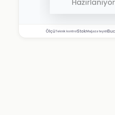
Ölçü
Stok
Bu
Teknik kontrol
Mağaza teyidi