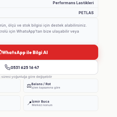
Performans Lastikleri
PETLAS
, ölçü ve stok bilgisi için destek alabilirsiniz.
olü için WhatsApp'tan bize ulaşabilir veya
WhatsApp ile Bilgi Al
0531 625 16 47
t süresi yoğunluğa göre değişebilir
Balans / Rot
⚖️
İşlem kapsamına göre
İzmir Buca
📍
Merkezi konum