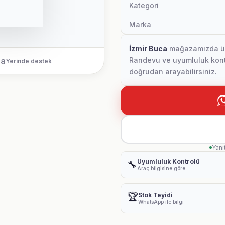
Kategori
Marka
İzmir Buca
mağazamızda ürün
ca
Randevu ve uyumluluk kontr
Yerinde destek
doğrudan arayabilirsiniz.
Yanı
Uyumluluk Kontrolü
🔧
Araç bilgisine göre
🏆
Stok Teyidi
WhatsApp ile bilgi