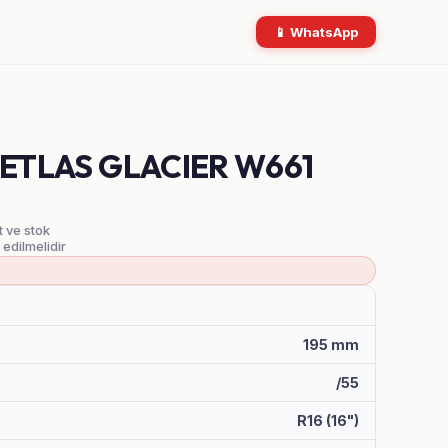
📱 WhatsApp
 PETLAS GLACIER W661
t ve stok
t edilmelidir
195 mm
/55
R16 (16")