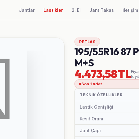
Jantlar
Lastikler
2. El
Jant Takas
İletişim
PETLAS
195/55R16 87
M+S
4.473,58 TL
Fiya
teyi
Son 1 adet
TEKNIK ÖZELLIKLER
Lastik Genişliği
Kesit Oranı
Jant Çapı