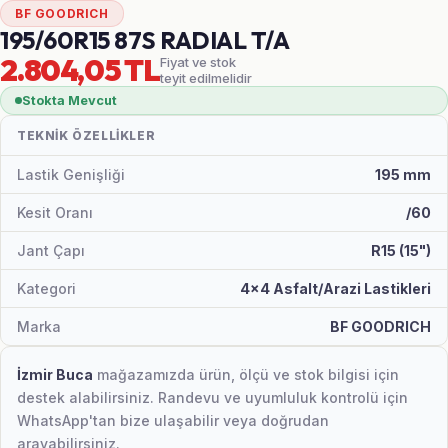
BF GOODRICH
195/60R15 87S RADIAL T/A
2.804,05 TL
Fiyat ve stok
teyit edilmelidir
Stokta Mevcut
TEKNIK ÖZELLIKLER
Lastik Genişliği
195 mm
Kesit Oranı
/60
Jant Çapı
R15 (15")
Kategori
4x4 Asfalt/Arazi Lastikleri
Marka
BF GOODRICH
İzmir Buca
mağazamızda ürün, ölçü ve stok bilgisi için
destek alabilirsiniz. Randevu ve uyumluluk kontrolü için
WhatsApp'tan bize ulaşabilir veya doğrudan
arayabilirsiniz.