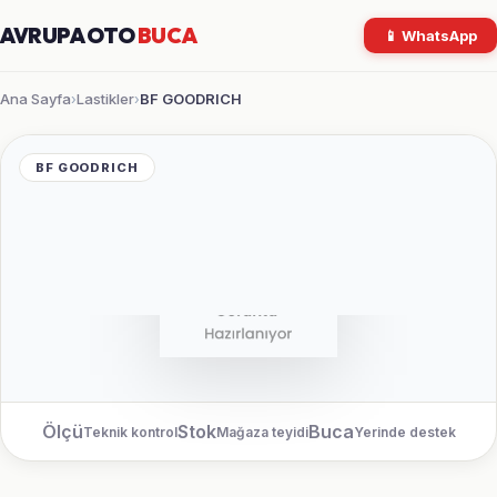
AVRUPA OTO
BUCA
📱 WhatsApp
Ana Sayfa
Lastikler
BF GOODRICH
›
›
BF GOODRICH
Ölçü
Stok
Buca
Teknik kontrol
Mağaza teyidi
Yerinde destek