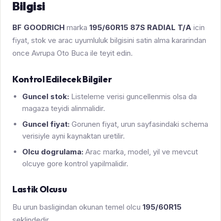
Bilgisi
BF GOODRICH
marka
195/60R15 87S RADIAL T/A
icin
fiyat, stok ve arac uyumluluk bilgisini satin alma kararindan
once Avrupa Oto Buca ile teyit edin.
Kontrol Edilecek Bilgiler
Guncel stok:
Listeleme verisi guncellenmis olsa da
magaza teyidi alinmalidir.
Guncel fiyat:
Gorunen fiyat, urun sayfasindaki schema
verisiyle ayni kaynaktan uretilir.
Olcu dogrulama:
Arac marka, model, yil ve mevcut
olcuye gore kontrol yapilmalidir.
Lastik Olcusu
Bu urun basligindan okunan temel olcu
195/60R15
seklindedir.