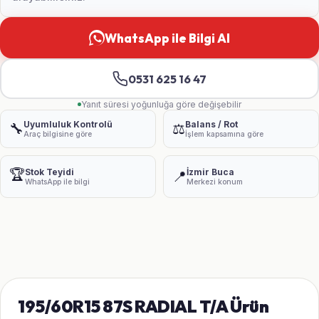
WhatsApp ile Bilgi Al
0531 625 16 47
Yanıt süresi yoğunluğa göre değişebilir
Uyumluluk Kontrolü
Balans / Rot
🔧
⚖️
Araç bilgisine göre
İşlem kapsamına göre
🏆
Stok Teyidi
İzmir Buca
📍
WhatsApp ile bilgi
Merkezi konum
195/60R15 87S RADIAL T/A Ürün