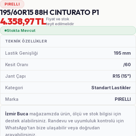
PIRELLI
195/60R15 88H CINTURATO P1
4.358,97 TL
Fiyat ve stok
teyit edilmelidir
Stokta Mevcut
TEKNIK ÖZELLIKLER
Lastik Genişliği
195 mm
Kesit Oranı
/60
Jant Çapı
R15 (15")
Kategori
Standart Lastikler
Marka
PIRELLI
İzmir Buca
mağazamızda ürün, ölçü ve stok bilgisi için
destek alabilirsiniz. Randevu ve uyumluluk kontrolü için
WhatsApp'tan bize ulaşabilir veya doğrudan
arayabilirsiniz.