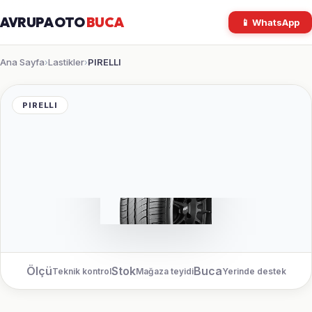
AVRUPA OTO
BUCA
📱 WhatsApp
Ana Sayfa
Lastikler
PIRELLI
›
›
PIRELLI
Ölçü
Stok
Buca
Teknik kontrol
Mağaza teyidi
Yerinde destek